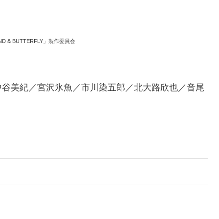
END & BUTTERFLY」製作委員会
中谷美紀／宮沢氷魚／市川染五郎／北大路欣也／音尾