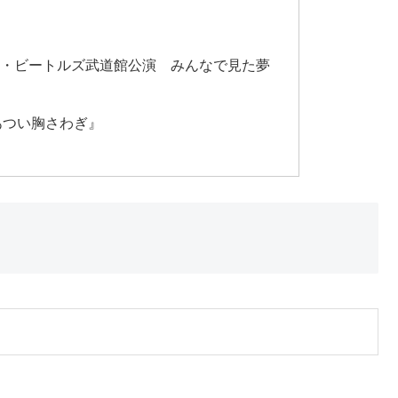
 ザ・ビートルズ武道館公演 みんなで見た夢
『あつい胸さわぎ』