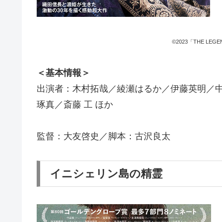
©2023「THE LEG
＜基本情報＞
出演者：木村拓哉／綾瀬はるか／伊藤英明／
琢真／斎藤 工 ほか
監督：大友啓史／脚本：古沢良太
イニシェリン島の精霊