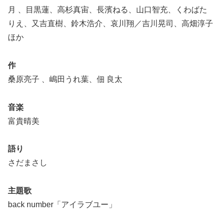
月 、目黒蓮、高杉真宙、長濱ねる、山口智充、くわばた
りえ、又吉直樹、鈴木浩介、哀川翔／吉川晃司、高畑淳子
ほか
作
桑原亮子 、嶋田うれ葉、佃 良太
音楽
富貴晴美
語り
さだまさし
主題歌
back number「アイラブユー」