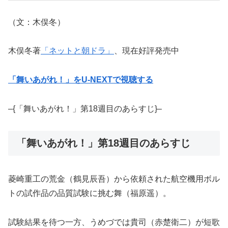
（文：木俣冬）
木俣冬著
「ネットと朝ドラ」
、現在好評発売中
「舞いあがれ！」をU-NEXTで視聴する
–{「舞いあがれ！」第18週目のあらすじ}–
「舞いあがれ！」第18週目のあらすじ
菱崎重工の荒金（鶴見辰吾）から依頼された航空機用ボル
トの試作品の品質試験に挑む舞（福原遥）。
試験結果を待つ一方、うめづでは貴司（赤楚衛二）が短歌