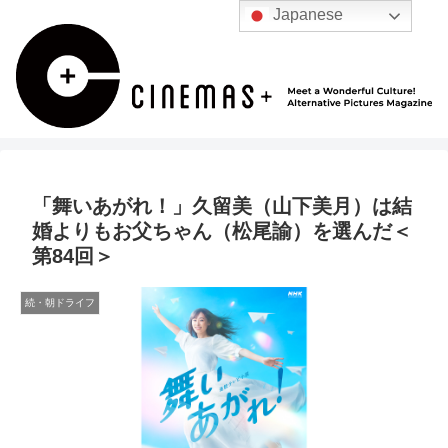
Japanese
「舞いあがれ！」久留美（山下美月）は結
婚よりもお父ちゃん（松尾諭）を選んだ＜
第84回＞
続・朝ドライフ