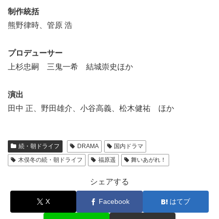
制作統括
熊野律時、管原 浩
プロデューサー
上杉忠嗣 三鬼一希 結城崇史ほか
演出
田中 正、野田雄介、小谷高義、松木健祐 ほか
続・朝ドライフ
DRAMA
国内ドラマ
木俣冬の続・朝ドライフ
福原遥
舞いあがれ！
シェアする
X
Facebook
はてブ