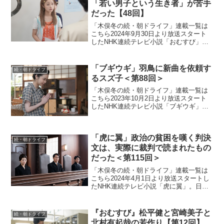
「若い男子という生き者」が苦手
だった【48回】
「木俣冬の続・朝ドライフ」連載一覧は
こちら2024年9月30日より放送スタート
したNHK連続テレビ小説「おむすび」。
平成“ど真ん中”の、2004年(平成16年)。ヒ
ロイン・米田結（よねだ・ゆい）は、福
岡・糸島で両親や祖父母と共に暮らして
「ブギウギ」羽鳥に新曲を依頼す
続・朝ドライフ
いた...
るスズ子＜第88回＞
「木俣冬の続・朝ドライフ」連載一覧は
こちら2023年10月2日より放送スタート
したNHK連続テレビ小説「ブギウギ」。
「東京ブギウギ」や「買物ブギー」で知
られる昭和の大スター歌手・笠置シヅ子
をモデルにオリジナルストーリーで描く
「虎に翼」政治の貧困を嘆く判決
本作。歌って踊る...
続・朝ドライフ
文は、実際に裁判で読まれたもの
だった＜第115回＞
「木俣冬の続・朝ドライフ」連載一覧は
こちら2024年4月1日より放送スタートし
たNHK連続テレビ小説「虎に翼」。日本
史上で初めて法曹の世界に飛び込んだ女
性をモデルにオリジナルストーリーで描
く本作。困難な時代に生まれながらも仲
『おむすび』松平健と宮崎美子と
続・朝ドライフ
間たちと切磋琢磨...
北村有起哉の若作り【第12回】