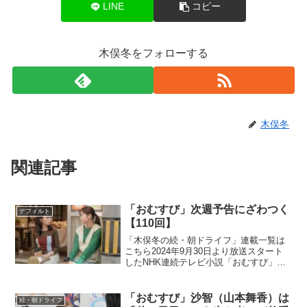
LINE
コピー
木俣冬をフォローする
木俣冬
関連記事
「おむすび」次週予告にざわつく
デフォルト
【110回】
「木俣冬の続・朝ドライフ」連載一覧は
こちら2024年9月30日より放送スタート
したNHK連続テレビ小説「おむすび」。
平成“ど真ん中”の、2004年(平成16年)。ヒ
ロイン・米田結（よねだ・ゆい）は、福
岡・糸島で両親や祖父母と共に暮らして
「おむすび」沙智（山本舞香）は
続・朝ドライフ
いた...