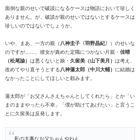
面倒な親のせいで破談になるケースは物語において珍しく
ありません。が、破談が親のせいではないとするケースは
珍しいのではないでしょうか。
いや、まあ、一方の親（
八神圭子〈羽野晶紀〉
）のせいな
のですが……、彼女が責めた定職につかない片親・
佳晴
（松尾諭）
は悪くないと娘・
久留美（山下美月）
は考え、
改めてやり直そうとする
八神蓮太郎（中川大輔）
に結婚は
なかったことにしてほしいと頼みます。
蓮太郎が「お父さんさえちゃんとしてくれたら」とか「い
まのままやったら不幸」「僕が助けてあげたい」と言うこ
とに久留美は反発します。
私の大事なお父ちゃんやねん