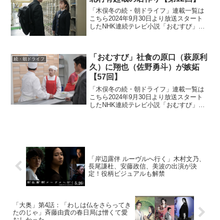
「木俣冬の続・朝ドライフ」連載一覧は
こちら2024年9月30日より放送スタート
したNHK連続テレビ小説「おむすび」。
平成“ど真ん中”の、2004年(平成16年)。ヒ
ロイン・米田結（よねだ・ゆい）は、福
岡・糸島で両親や祖父母と共に暮らして
「おむすび」社食の原口（萩原利
いた...
続・朝ドライフ
久）に翔也（佐野勇斗）が嫉妬
【57回】
「木俣冬の続・朝ドライフ」連載一覧は
こちら2024年9月30日より放送スタート
したNHK連続テレビ小説「おむすび」。
平成“ど真ん中”の、2004年(平成16年)。ヒ
ロイン・米田結（よねだ・ゆい）は、福
岡・糸島で両親や祖父母と共に暮らして
いた...
「岸辺露伴 ルーヴルへ行く」木村文乃、
長尾謙杜、安藤政信、美波の出演が決
定！役柄ビジュアルも解禁
「大奥」第4話：「わしは仏をさらってき
たのじゃ」斉藤由貴の春日局は憎くて愛
おしかった