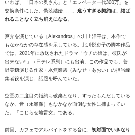
いわば、「日本の奥さん」と「エレベーター代300万」を
交換条件にした、偽装結婚……。
危うすぎる契約は、結ば
れることなく立ち消えになる
。
爽介を演じている［Alexandros］の川上洋平は、本作で
もなかなかの存在感を示している。北川悦吏子の脚本作品
では、2021年に放送されたドラマ「ウチの娘は、彼氏が
出来ない!!」（日テレ系列）にも出演。この作品でも、菅
野美穂演じる作家・水無瀬碧（みなせ・あおい）の担当編
集者役を演じ、話題を呼んでいた。
空豆の二度目の婚約も破棄となり、すったもんだしている
なか、音（永瀬廉）もなかなか面倒な女性に捕まってい
た。「こじらせ地雷女」である。
前回、カフェでアルバイトをする音に、
初対面でいきなり