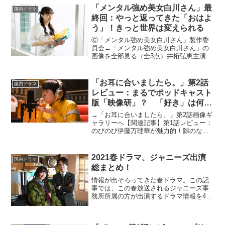
「メンタル強め美女白川さん」最
国内ドラマ
終回：やっと返ってきた「おはよ
う」！きっと世界は変えられる
Ⓒ「メンタル強め美女白川さん」製作委
員会→「メンタル強め美女白川さん」の
画像を全部見る（全3点）井桁弘恵主演の
テレビ東京ドラマ「メンタル強め美女白
川さん」が2022年4月6日より放送スター
ト。Paraviでは先行配信中。Twitterで公
「お耳に合いましたら。」第2話
国内ドラマ
開...
レビュー：まるでポッドキャスト
版「映像研」？ 「好き」は何よ
りも尊い（※ストーリーネタバレ
→「お耳に合いましたら。」第2話画像ギ
あり）
ャラリーへ【関連記事】第1話レビュー：
のびのび伊藤万理華が魅力的！隙のない
布陣の「好き」にまつわるドラマ テレビ
東京が音楽ストリーミングサービス
「Spotify」と共に、ポッドキャスト番組
2021春ドラマ、ジャニーズ出演
国内ドラマ
と連動させたオ...
総まとめ！
情報が出そろってきた春ドラマ。この記
事では、この春放送されるジャニーズ事
務所所属の方が出演するドラマ情報を4月
開始のものを中心に、曜日別にまとめま
した！ 気になる作品をぜひチェックし
てくださいね。月曜～土曜連続テレビ小