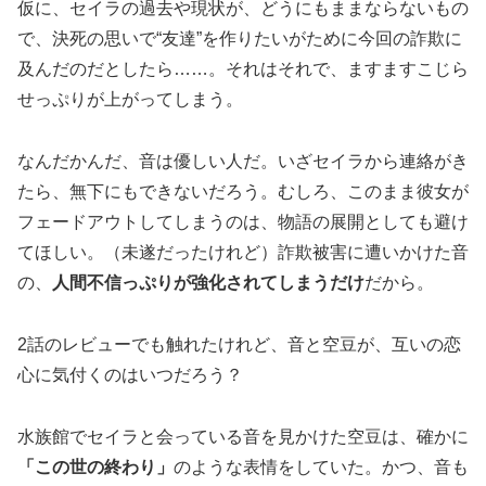
仮に、セイラの過去や現状が、どうにもままならないもの
で、決死の思いで“友達”を作りたいがために今回の詐欺に
及んだのだとしたら……。それはそれで、ますますこじら
せっぷりが上がってしまう。
なんだかんだ、音は優しい人だ。いざセイラから連絡がき
たら、無下にもできないだろう。むしろ、このまま彼女が
フェードアウトしてしまうのは、物語の展開としても避け
てほしい。（未遂だったけれど）詐欺被害に遭いかけた音
の、
人間不信っぷりが強化されてしまうだけ
だから。
2話のレビューでも触れたけれど、音と空豆が、互いの恋
心に気付くのはいつだろう？
水族館でセイラと会っている音を見かけた空豆は、確かに
「この世の終わり」
のような表情をしていた。かつ、音も