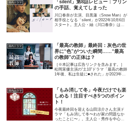
「silent」第8話レビュー：プリン
説「おかえりモネ」｜K...
国内ドラマ
の手話、覚えてしまった
川口春奈が主演、目黒蓮（Snow Man）が
相手役となる「silent」が2022年10月6日
スタート。主人公・紬（川口春奈）は突
然別れを告げられた元恋人・想（目黒
蓮）と8年ぶりに再会。彼は難病により、
ほとんど聴力を失っていた……。音のな
い...
「最高の教師」最終回：灰色の世
国内ドラマ
界に“色”がついた瞬間……“最高
の教師”の正体は？
［※本記事は広告リンクを含みます。］
松岡茉優主演の“土10”ドラマ「最高の教師
1年後、私は生徒に■された」が2023年7
月15日放送スタート。松岡茉優演じる高
校教師・九条里奈が、卒業式の日に教え
子から突き落とされ、殺されてしまっ
「もみ消して冬」今夜だけでも楽
国内ドラマ
た。次の瞬...
しめる！注目すべき5つのポイン
ト！
今夜最終回を迎える山田涼介さん主演ド
ラマ「もみ消して冬〜わが家の問題なか
ったことに〜」。主人公・秀作を中心
に、長男・博文（小澤征悦）、長女・知
晶（波瑠）ら北沢家で起こる様々なトラ
ブルを、面白おかしく、ときに無謀な方