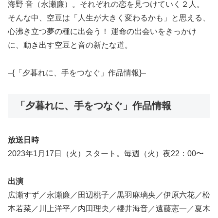
海野 音（永瀬廉）。それぞれの恋を見つけていく２人。
そんな中、空豆は「人生が大きく変わるかも」と思える、
心沸き立つ夢の種に出会う！ 運命の出会いをきっかけ
に、動き出す空豆と音の新たな道。
–{「夕暮れに、手をつなぐ」作品情報}–
「夕暮れに、手をつなぐ」作品情報
放送日時
2023年1月17日（火）スタート。毎週（火）夜22：00〜
出演
広瀬すず／永瀬廉／田辺桃子／黒羽麻璃央／伊原六花／松
本若菜／川上洋平／内田理央／櫻井海音／遠藤憲一／夏木