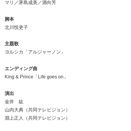
マリ／茅島成美／酒向芳
脚本
北川悦吏子
主題歌
ヨルシカ「アルジャーノン」
エンディング曲
King & Prince「Life goes on」
演出
金井 紘
山内大典（共同テレビジョン）
淵上正人（共同テレビジョン）