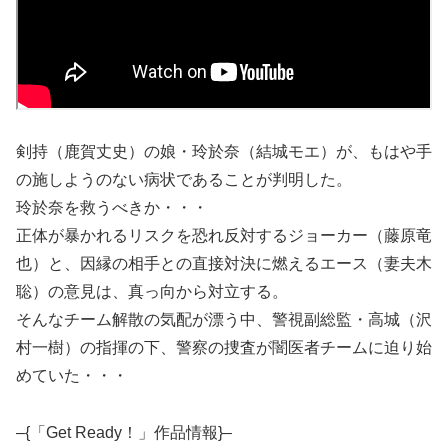
剣持（鹿賀丈史）の娘・玲於奈（結城モエ）が、もはや手
の施しようのない病状であることが判明した。
玲於奈を救うべきか・・・
正体が暴かれるリスクを恐れ反対するジョーカー（藤原竜
也）と、因縁の相手との直接対決に燃えるエース（妻夫木
聡）の意見は、真っ向から対立する。
そんなチーム解散の気配が漂う中、警視副総監・高城（沢
村一樹）の指揮の下、警察の捜査が闇医者チームに迫り始
めていた・・・
–{「Get Ready！」作品情報}–