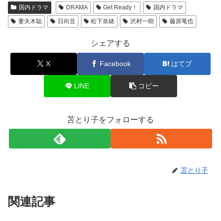
国内ドラマ
DRAMA
Get Ready！
国内ドラマ
妻夫木聡
日向亘
松下奈緒
沢村一樹
藤原竜也
シェアする
X
Facebook
はてブ
LINE
コピー
苫とり子をフォローする
苫とり子
関連記事