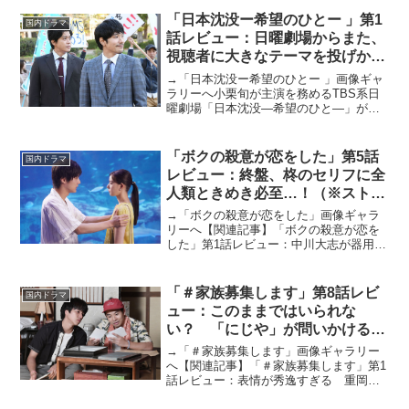
切さを実感する日々でもありました。こ
こでは、些細な幸せを改めて実感でき、
「日本沈没ー希望のひとー 」第1
国内ドラマ
大切なことを教えてくれ...
話レビュー：日曜劇場からまた、
視聴者に大きなテーマを投げかけ
る（ストーリーネタバレあり）
→「日本沈没ー希望のひとー 」画像ギャ
ラリーへ小栗旬が主演を務めるTBS系日
曜劇場「日本沈没―希望のひと―」が
2021年10月10日（日）スタート。1973年
の刊行以来、何度も映像化されてきた不
朽の名作「日本沈没」（小松左京）を大
「ボクの殺意が恋をした」第5話
国内ドラマ
きくアレン...
レビュー：終盤、柊のセリフに全
人類ときめき必至…！（※ストー
リーネタバレあり）
→「ボクの殺意が恋をした」画像ギャラ
リーへ【関連記事】「ボクの殺意が恋を
した」第1話レビュー：中川大志が器用に
演じる“ポンコツ”が愛おしい、スリリング
（？）ラブコメ開幕！【関連記事】「ボ
クの殺意が恋をした」第2話レビュー：中
「＃家族募集します」第8話レビ
国内ドラマ
川大志が胸きゅん...
ュー：このままではいられな
い？ 「にじや」が問いかける家
族の形（※ストーリーネタバレあ
→「＃家族募集します」画像ギャラリー
り）
へ【関連記事】「＃家族募集します」第1
話レビュー：表情が秀逸すぎる 重岡大
毅の泣きの演技に涙腺崩壊【関連記事】