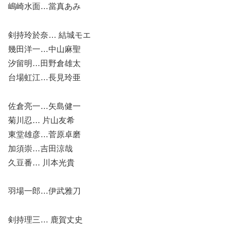
嶋崎水面…當真あみ
剣持玲於奈… 結城モエ
幾田洋一…中山麻聖
汐留明…田野倉雄太
台場虹江…長見玲亜
佐倉亮一…矢島健一
菊川忍… 片山友希
東堂雄彦…菅原卓磨
加須崇…吉田涼哉
久豆番… 川本光貴
羽場一郎…伊武雅刀
剣持理三… 鹿賀丈史