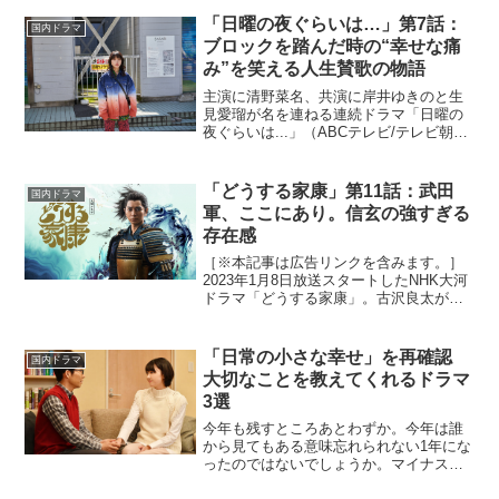
「日曜の夜ぐらいは…」第7話：
国内ドラマ
ブロックを踏んだ時の“幸せな痛
み”を笑える人生賛歌の物語
主演に清野菜名、共演に岸井ゆきのと生
見愛瑠が名を連ねる連続ドラマ「日曜の
夜ぐらいは...」（ABCテレビ/テレビ朝日
系）が2023年4月30日よりスタート。脚
本家の岡田惠和が、あるラジオ番組がき
っかけで出会った女性3人のハートフルな
「どうする家康」第11話：武田
国内ドラマ
友情物語...
軍、ここにあり。信玄の強すぎる
存在感
［※本記事は広告リンクを含みます。］
2023年1月8日放送スタートしたNHK大河
ドラマ「どうする家康」。古沢良太が脚
本を手がける本作は、弱小国の主として
生まれた徳川家康が乱世を生きる姿を描
いた波乱万丈エンターテイメント。大河
「日常の小さな幸せ」を再確認
国内ドラマ
ドラマ初主演とな...
大切なことを教えてくれるドラマ
3選
今年も残すところあとわずか。今年は誰
から見てもある意味忘れられない1年にな
ったのではないでしょうか。マイナスな
気持ちになってしまうなかで、日常の大