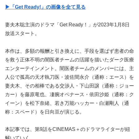
▶︎「Get Ready!」の画像を全て見る
妻夫木聡主演のドラマ「Get Ready！」が2023年1月8日
放送スタート。
本作は、多額の報酬と引き換えに、手段を選ばず患者の命
を救う正体不明の闇医者チームの活躍を描いたダーク医療
エンターテインメント。闇医者チームのメンバーには、主
人公で孤高の天才執刀医・波佐間永介（通称：エース）を
妻夫木、その相棒である交渉人・下山田譲（通称：ジョー
カー）を藤原竜也、凄腕オペナース・依田沙姫（通称：ク
イーン）を松下奈緒、若き万能ハッカー・白瀬剛人（通
称：スペード）を日向亘が演じる。
本記事では、第9話をCINEMAS＋のドラマライターが紐
解いていく。