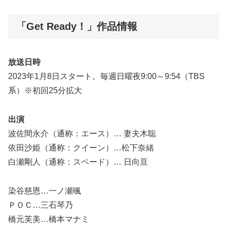
「Get Ready！」作品情報
放送日時
2023年1月8日スタート。毎週日曜夜9:00～9:54（TBS
系）※初回25分拡大
出演
波佐間永介（通称：エース）… 妻夫木聡
依田沙姫（通称：クイーン）…松下奈緒
白瀬剛人（通称：スペード）… 日向亘
染谷慈恩…一ノ瀬颯
ＰＯＣ…三石琴乃
橋元芙美…橋本マナミ