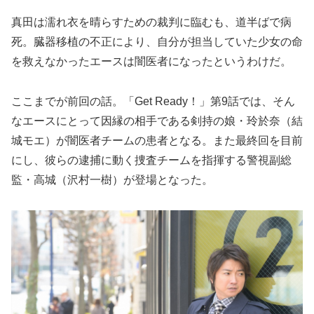
真田は濡れ衣を晴らすための裁判に臨むも、道半ばで病
死。臓器移植の不正により、自分が担当していた少女の命
を救えなかったエースは闇医者になったというわけだ。
ここまでが前回の話。「Get Ready！」第9話では、そん
なエースにとって因縁の相手である剣持の娘・玲於奈（結
城モエ）が闇医者チームの患者となる。また最終回を目前
にし、彼らの逮捕に動く捜査チームを指揮する警視副総
監・高城（沢村一樹）が登場となった。