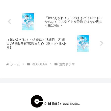
「＃家族募集します」第2話レビュー：毎
話泣いてしまう！俊平と礼の信頼感が救
うもの【関連記事】「...
「舞いあがれ！」このままパイロットに
ならなくてもタイトル詐欺ではない理由
＜第107回＞
＜舞いあがれ！・結婚編＞18週目～21週
目の解説/考察/感想まとめ【※ネタバレあ
り】
ホーム
REGULAR
国内ドラマ