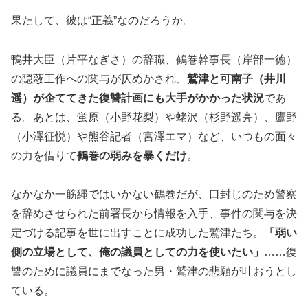
果たして、彼は“正義”なのだろうか。
鴨井大臣（片平なぎさ）の辞職、鶴巻幹事長（岸部一徳）
の隠蔽工作への関与が仄めかされ、
鷲津と可南子（井川
遥）が企ててきた復讐計画にも大手がかかった状況
であ
る。あとは、蛍原（小野花梨）や蛯沢（杉野遥亮）、鷹野
（小澤征悦）や熊谷記者（宮澤エマ）など、いつもの面々
の力を借りて
鶴巻の弱みを暴くだけ
。
なかなか一筋縄ではいかない鶴巻だが、口封じのため警察
を辞めさせられた前署長から情報を入手、事件の関与を決
定づける記事を世に出すことに成功した鷲津たち。
「弱い
側の立場として、俺の議員としての力を使いたい」
……復
讐のために議員にまでなった男・鷲津の悲願が叶おうとし
ている。