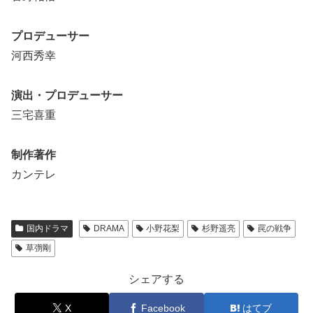
プロデューサー
河西秀幸
演出・プロデューサー
三宅喜重
制作著作
カンテレ
国内ドラマ
DRAMA
小野花梨
杉野遥亮
罠の戦争
草彅剛
シェアする
X
Facebook
はてブ