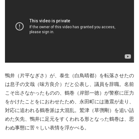
鴨井（片平なぎさ）が、泰生（白鳥晴都）を転落させたの
は息子の文哉（味方良介）だと公表し、議員を辞職。名前
こそ出さなかったものの、鶴巻（岸部一徳）が警察に圧力
をかけたことをにおわせたため、永田町には激震が走り、
対応に追われる鶴巻派は大混乱。鷲津（草彅剛）を追い詰
めた矢先、鴨井に足元をすくわれる形となった鶴巻は、思
わぬ事態に苦々しい表情を浮かべる。