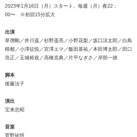
2023年1月16日（月）スタート。毎週（月）夜22：
00〜 ※初回15分拡大
出演
草彅剛／井川遥／杉野遥亮／小野花梨／坂口涼太郎／白鳥
晴都／小澤征悦／宮澤エマ／飯田基祐／本田博太郎／田口
浩正／玉城裕規／高橋克典／片平なぎさ／岸部一徳
脚本
後藤法子
演出
宝来忠昭
音楽
菅野祐悟