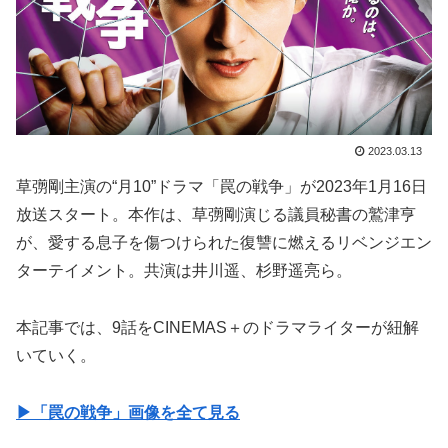
2023.03.13
草彅剛主演の“月10”ドラマ「罠の戦争」が2023年1月16日
放送スタート。本作は、草彅剛演じる議員秘書の鷲津亨
が、愛する息子を傷つけられた復讐に燃えるリベンジエン
ターテイメント。共演は井川遥、杉野遥亮ら。
本記事では、9話をCINEMAS＋のドラマライターが紐解
いていく。
▶︎「罠の戦争」画像を全て見る