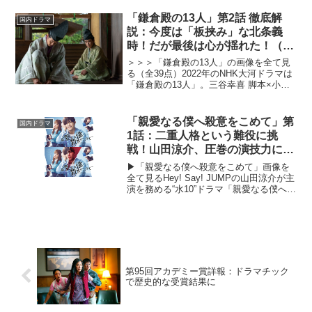
して、あるいはドラマの中に登場するキ
「鎌倉殿の13人」第2話 徹底解
ャラクターや演者に対...
国内ドラマ
説：今度は「板挟み」な北条義
時！だが最後は心が揺れた！（※
ストーリーネタバレあり）
＞＞＞「鎌倉殿の13人」の画像を全て見
る（全39点）2022年のNHK大河ドラマは
「鎌倉殿の13人」。三谷幸喜 脚本×小栗
旬 主演で描く北条義時の物語。三谷幸喜
曰く「吾妻鑑」を原作としており、そこ
に記されきれていない部分を想像と創作
「親愛なる僕へ殺意をこめて」第
国内ドラマ
で補い、...
1話：二重人格という難役に挑
戦！山田涼介、圧巻の演技力に注
目が集まる！
▶︎「親愛なる僕へ殺意をこめて」画像を
全て見るHey! Say! JUMPの山田涼介が主
演を務める“水10”ドラマ「親愛なる僕へ殺
意をこめて」が、 2022年10月5日（水）
22時よりスタート。連続殺人犯を父に持
つ主人公の大学生エイジ（山田...
第95回アカデミー賞詳報：ドラマチック
で歴史的な受賞結果に