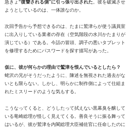
急きょ
“復讐される側”に引っ張り出された
。彼を破滅させ
ようとしているのは、一体誰なのか。
次回予告から予想できるのは、たまに鷲津らが使う議員室
に出入りしている業者の存在（空気階段の水川かたまりが
演じている）である。今話の冒頭、調子の悪いタブレット
を修理するためにパスワードを探す描写があった。
仮に、彼が何らかの理由で鷲津を恨んでいるとしたら？
蛯沢の兄がそうだったように、陳述を無視された過去がな
いとも限らない。しかし、明らかに制作側によって仕組ま
れたミスリードのような気もする。
こうなってくると、どうしたって拭えない黒幕臭を醸して
いる竜崎総理が怪しく見えてくる。善良そうに振る舞って
はいるが、彼が鷲津を内閣総理大臣補佐官に任命したのに