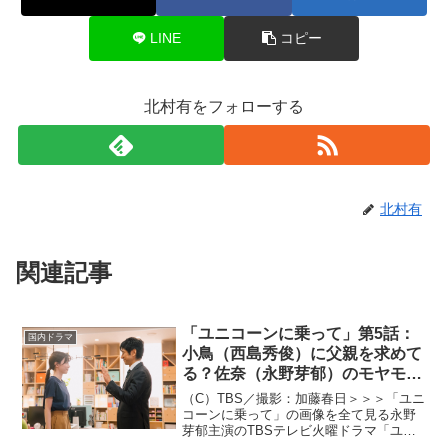
LINE
コピー
北村有をフォローする
北村有
関連記事
「ユニコーンに乗って」第5話：
国内ドラマ
小鳥（西島秀俊）に父親を求めて
る？佐奈（永野芽郁）のモヤモヤ
を分析
（C）TBS／撮影：加藤春日＞＞＞「ユニ
コーンに乗って」の画像を全て見る永野
芽郁主演のTBSテレビ火曜ドラマ「ユニ
コーンに乗って」が、2022年7月5日放送