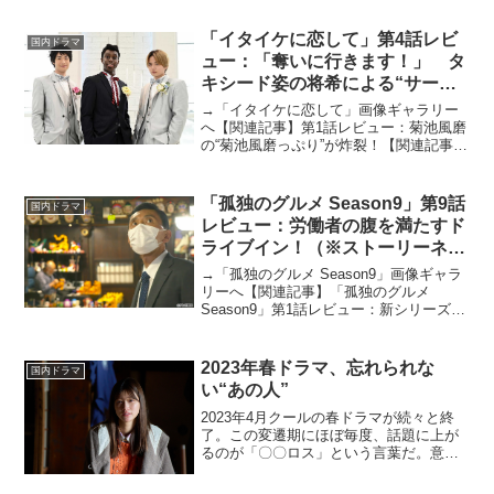
スタートした。大北はるかが脚本を手掛
けた完全オリジナルストーリーの本作
「イタイケに恋して」第4話レビ
国内ドラマ
は、スタートア...
ュー：「奪いに行きます！」 タ
キシード姿の将希による“サービ
ス”多めの第4話（※ストーリーネ
→「イタイケに恋して」画像ギャラリー
タバレあり）
へ【関連記事】第1話レビュー：菊池風磨
の“菊池風磨っぷり”が炸裂！【関連記事】
第2話レビュー：まさかそうくるとは！
乱闘（？）シーンは爆笑必至【関連記
事】第3話レビュー：「顔も立派な個性」
「孤独のグルメ Season9」第9話
国内ドラマ
って、いい言葉じ...
レビュー：労働者の腹を満たすド
ライブイン！（※ストーリーネタ
バレあり）
→「孤独のグルメ Season9」画像ギャラ
リーへ【関連記事】「孤独のグルメ
Season9」第1話レビュー：新シリーズ開
幕！ 飲食店を勇気づけるかのように五
郎さんは食べる【関連記事】「孤独のグ
ルメ Season9」第2話レビュー：まさか
2023年春ドラマ、忘れられな
国内ドラマ
の...
い“あの人”
2023年4月クールの春ドラマが続々と終
了。この変遷期にほぼ毎度、話題に上が
るのが「〇〇ロス」という言葉だ。意味
や使われるシーンは数多あれど、この時
期のその言葉はドラマ作品そのものに対