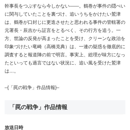
幹事長をつぶすなら今しかない――。鶴巻が事件の隠ぺい
に関与していたことを裏づけ、追いうちをかけたい鷲津
は、鶴巻が口封じに更迭させたと思われる事件の管轄署の
元署長・辰吉から証言をとるべく、その行方を追う。一
方、世論の反発が高まったことを受け、クリーンな政治を
印象づけたい竜崎（高橋克典）は、一連の疑惑を徹底的に
調査すると報道陣の前で明言。事実上、総理が味方になっ
たといっても過言ではない状況に、追い風を受けた鷲津
は…。
–{「罠の戦争」作品情報}–
「罠の戦争」作品情報
放送日時