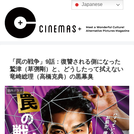
Japanese
「罠の戦争」9話：復讐される側になった
鷲津（草彅剛）と、どうしたって拭えない
竜崎総理（高橋克典）の黒幕臭
国内ドラマ