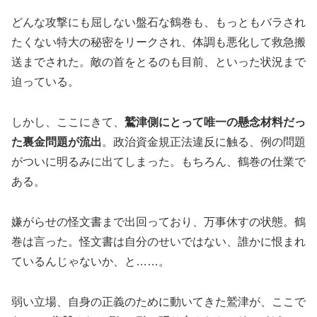
どんな攻撃にも屈しない盤石な鶴巻も、もっともバラされ
たくない特大の秘密をリークされ、体調も悪化して救急搬
送までされた。敵の首をとるのも目前、といった状況まで
迫っている。
しかし、ここにきて、
鷲津側にとって唯一の懸念材料だっ
た裏金問題が流出
。政治資金規正法違反に触る、例の問題
がついに明るみに出てしまった。もちろん、鶴巻の仕業で
ある。
嫌がらせの怪文書まで出回っており、万事休すの状態。鶴
巻は言った。怪文書は自分のせいではない、誰かに恨まれ
ているんじゃないか、と……。
弱い立場、自身の正義のために動いてきた鷲津が、ここで