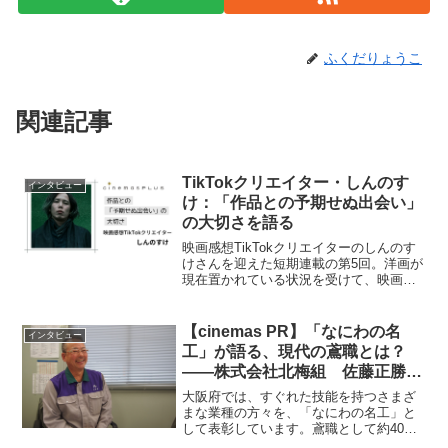
ふくだりょうこ
関連記事
TikTokクリエイター・しんのす
インタビュー
け：「作品との予期せぬ出会い」
の大切さを語る
映画感想TikTokクリエイターのしんのす
けさんを迎えた短期連載の第5回。洋画が
現在置かれている状況を受けて、映画業
界に関わる立場から考えることを語って
いただきました。＞＞＞前回の記事はこ
ちら＞＞＞短期連載の記事をもっと読む
【cinemas PR】「なにわの名
インタビュー
「おすすめ映画○...
工」が語る、現代の鳶職とは？
――株式会社北梅組 佐藤正勝さ
んインタビュー
大阪府では、すぐれた技能を持つさまざ
まな業種の方々を、「なにわの名工」と
して表彰しています。鳶職として約40年
ものキャリアがあり優れた技術をお持ち