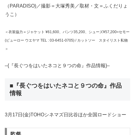
（PARADISO)／撮影＝大塚秀美／取材・文＝ふくだりょ
うこ）
＜衣装協力＝ジャケット ¥61,600、パンツ35,200、シューズ¥57,200=セモー
(ビューロー ウエヤマ TEL : 03-6451-0705) / カットソー スタイリスト私物
＞
–{『長ぐつをはいたネコと９つの命』作品情報}–
■『長ぐつをはいたネコと９つの命』作品
情報
3月17日(金)TOHOシネマズ日比谷ほか全国ロードショー
監督