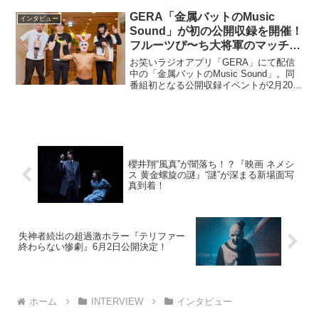
演が決定。念願の海外作品への出演に
GERA「金属バットのMusic
対...
インタビュー
Sound」が初の公開収録を開催！
フルーツぴ〜ち大将軍のマッチョ
大計画の結果は？
お笑いラジオアプリ「GERA」にて配信
中の「金属バットのMusic Sound」。同
番組初となる公開収録イベントが2月20日
（月）に行なわれた。今回のイベントは
「マッチョ大計画結果発表」と「#83の公
開収録」の2部構成。その様子を、当日の
写...
櫻井翔“風真”が闇落ち！？『映画 ネメシ
ス 黄金螺旋の謎』“謎”が深まる新場面写
真到着！
失神者続出の超過激ホラー『テリファー
終わらない惨劇』6月2日公開決定！
ホーム
INTERVIEW
インタビュー