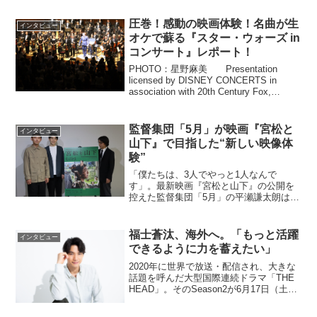
ということで、平成30年度に「なにわの
名工」の一人として表彰された株式会社
圧巻！感動の映画体験！名曲が生
インタビュー
北梅組の佐藤正勝さん...
オケで蘇る『スター・ウォーズ in
コンサート』レポート！
PHOTO：星野麻美 Presentation
licensed by DISNEY CONCERTS in
association with 20th Century Fox,
Lucasfilm and Warner/Chappell...
監督集団「5月」が映画『宮松と
インタビュー
山下』で目指した“新しい映像体
験”
「僕たちは、3人でやっと1人なんで
す」。最新映画『宮松と山下』の公開を
控えた監督集団「5月」の平瀬謙太朗は言
う。クリエイティブディレクターとして
誰もが知るCMやテレビ番組を手がける、
現・東京藝術大学名誉教授の佐藤雅彦、
福士蒼汰、海外へ。「もっと活躍
インタビュー
NHKで数々のドラマ制...
できるように力を蓄えたい」
2020年に世界で放送・配信され、大きな
話題を呼んだ大型国際連続ドラマ「THE
HEAD」。そのSeason2が6月17日（土）
よりHuluにて独占配信がスタートする。
期待高まる新作に、今回、福士蒼汰の出