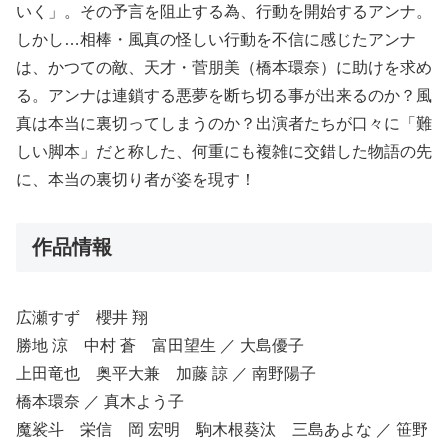
いく」。その予言を阻止する為、行動を開始するアンナ。
しかし…相棒・風真の怪しい行動を不信に感じたアンナ
は、かつての敵、天才・菅朋美（橋本環奈）に助けを求め
る。アンナは連鎖する悪夢を断ち切る事が出来るのか？風
真は本当に裏切ってしまうのか？出演者たちが口々に「難
しい脚本」だと称した、何重にも複雑に交錯した物語の先
に、本当の裏切り者が姿を現す！
作品情報
広瀬すず 櫻井 翔
勝地 涼 中村 蒼 富田望生 ／ 大島優子
上田竜也 奥平大兼 加藤 諒 ／ 南野陽子
橋本環奈 ／ 真木よう子
魔裟斗 栄信 岡 宏明 駒木根葵汰 三島あよな ／ 笹野