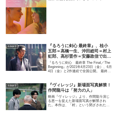
ブストーリー『ベイビーティース』。解
禁された17種類のデジタルポスターは、
ピンク、スカイブルー、オレンジなど、
本作で描かれるミラの...
『るろうに剣心 最終章』、桂小
画像解禁
五郎＝高橋一生、沖田総司＝村上
虹郎、高杉晋作＝安藤政信で出演
決定
『るろうに剣心 最終章 The Final／The
Beginning』が2021年4月23日（金）、6月
4日（金）と2作連続で全国公開。 最終章
2作品に大きく関わる、剣心の＜十字傷の
謎＞を知る男で、上海マフィアの頭目で
あるシリーズ史上最恐...
『ヴィレッジ』新場面写真解禁！
画像解禁
作間龍斗は「努力の人」
映画『ヴィレッジ』より、作間龍斗演じ
る恵一を捉えた新場面写真が解禁され
た。本作は、「村」という閉ざされた世
界を舞台に、そこで生きる人々のきれい
ごとだけでは生きていけないリアルな姿
を、圧倒的な映像美と世界観で描き、同