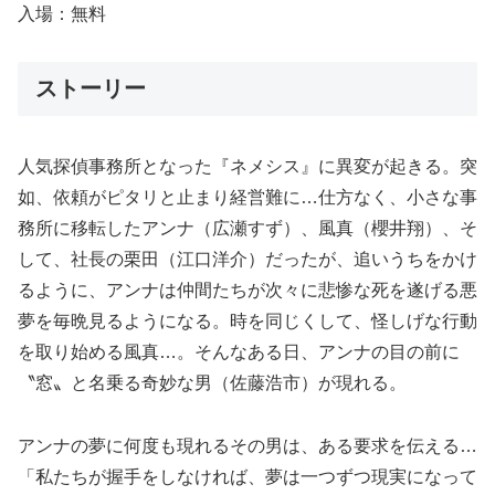
入場：無料
ストーリー
人気探偵事務所となった『ネメシス』に異変が起きる。突
如、依頼がピタリと止まり経営難に…仕方なく、小さな事
務所に移転したアンナ（広瀬すず）、風真（櫻井翔）、そ
して、社長の栗田（江口洋介）だったが、追いうちをかけ
るように、アンナは仲間たちが次々に悲惨な死を遂げる悪
夢を毎晩見るようになる。時を同じくして、怪しげな行動
を取り始める風真…。そんなある日、アンナの目の前に
〝窓〟と名乗る奇妙な男（佐藤浩市）が現れる。
アンナの夢に何度も現れるその男は、ある要求を伝える…
「私たちが握手をしなければ、夢は一つずつ現実になって