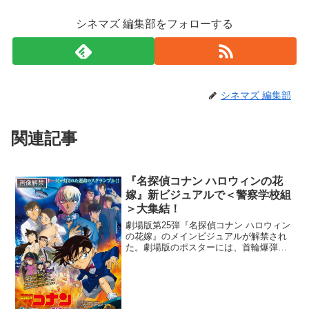
シネマズ 編集部をフォローする
シネマズ 編集部
関連記事
『名探偵コナン ハロウィンの花
画像解禁
嫁』新ビジュアルで＜警察学校組
＞大集結！
劇場版第25弾『名探偵コナン ハロウィン
の花嫁』のメインビジュアルが解禁され
た。劇場版のポスターには、首輪爆弾を
つけ、険しい表情の降谷零・鋭い眼差し
を向ける松田陣平と諸伏景光・柔らかな
表情の萩原研二と伊達航といった、今作
で物語の大きな鍵を握...