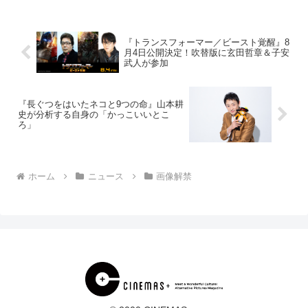
調圧力、格差社会、貧困、そ...
『トランスフォーマー／ビースト覚醒』8
月4日公開決定！吹替版に玄田哲章＆子安
武人が参加
『長ぐつをはいたネコと9つの命』山本耕
史が分析する自身の「かっこいいとこ
ろ」
ホーム
ニュース
画像解禁