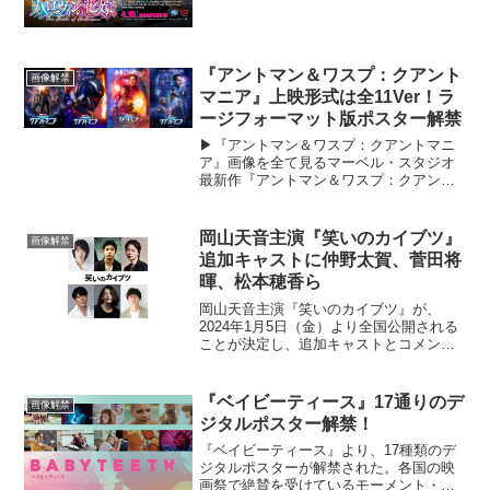
『アントマン＆ワスプ：クアント
画像解禁
マニア』上映形式は全11Ver！ラ
ージフォーマット版ポスター解禁
▶︎『アントマン＆ワスプ：クアントマニ
ア』画像を全て見るマーベル・スタジオ
最新作『アントマン＆ワスプ：クアント
マニア』が、全11バージョンの多彩な上
映形式で全国劇場公開されることが決定
し、IMAXをはじめとするラージフォーマ
岡山天音主演『笑いのカイブツ』
画像解禁
ット版全4種のポ...
追加キャストに仲野太賀、菅田将
暉、松本穂香ら
岡山天音主演『笑いのカイブツ』が、
2024年1月5日（金）より全国公開される
ことが決定し、追加キャストとコメン
ト、場面写真が到着した。本作は、Web
連載媒体【cakes】での連載で熱狂的な読
者が増え、書籍化された“伝説のハガキ職
『ベイビーティース』17通りのデ
画像解禁
人”ツチヤタ...
ジタルポスター解禁！
『ベイビーティース』より、17種類のデ
ジタルポスターが解禁された。各国の映
画祭で絶賛を受けているモーメント・ラ