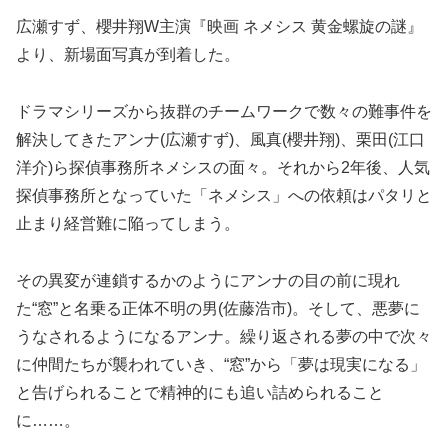
広瀬すず、櫻井翔W主演『映画 ネメシス 黄金螺旋の謎』
より、新場面写真が到着した。
ドラマシリーズから抜群のチームワークで数々の難事件を
解決してきたアンナ(広瀬すず)、風真(櫻井翔)、栗田(江口
洋介)ら探偵事務所ネメシスの面々。それから2年後、人気
探偵事務所となっていた「ネメシス」への依頼はパタリと
止まり経営難に陥ってしまう。
その異変が連鎖するかのようにアンナの目の前に現れ
た“窓”と名乗る正体不明の男(佐藤浩市)。そして、悪夢に
うなされるようになるアンナ。繰り返される夢の中で次々
に仲間たちが襲われていき、“窓”から「夢は現実になる」
と告げられることで精神的にも追い詰められること
に……。