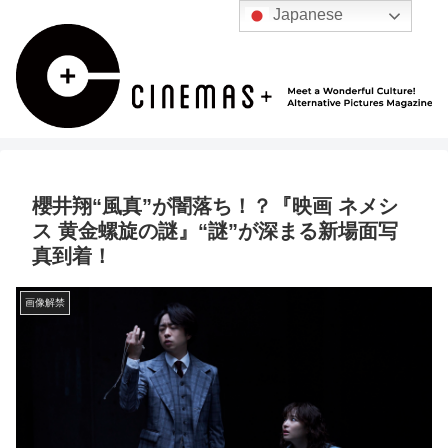
Japanese
櫻井翔“風真”が闇落ち！？『映画 ネメシ
ス 黄金螺旋の謎』“謎”が深まる新場面写
真到着！
画像解禁