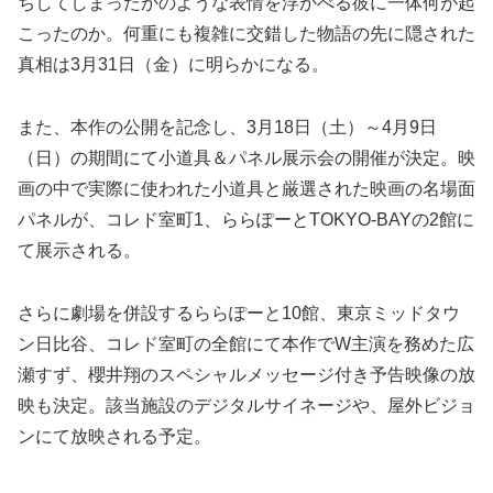
ちしてしまったかのような表情を浮かべる彼に一体何が起
こったのか。何重にも複雑に交錯した物語の先に隠された
真相は3月31日（金）に明らかになる。
また、本作の公開を記念し、3月18日（土）～4月9日
（日）の期間にて小道具＆パネル展示会の開催が決定。映
画の中で実際に使われた小道具と厳選された映画の名場面
パネルが、コレド室町1、ららぽーとTOKYO-BAYの2館に
て展示される。
さらに劇場を併設するららぽーと10館、東京ミッドタウ
ン日比谷、コレド室町の全館にて本作でW主演を務めた広
瀬すず、櫻井翔のスペシャルメッセージ付き予告映像の放
映も決定。該当施設のデジタルサイネージや、屋外ビジョ
ンにて放映される予定。