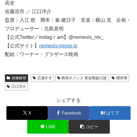
高史
佐藤浩市 ／ 江口洋介
監督：入江 悠 脚本：秦 建日子 音楽：横山 克 企画・
プロデューサー：北島直明
【公式Twitter／instagｒam】@nemesis_ntv_
【公式サイト】
nemesis-movie.jp
配給：ワーナー・ブラザース映画
画像解禁
広瀬すず
映画ネメシス 黄金螺旋の謎
櫻井翔
江口洋介
シェアする
X
Facebook
はてブ
LINE
コピー