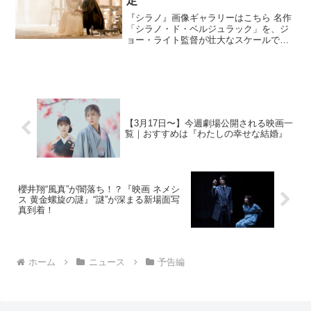
定
『シラノ』画像ギャラリーはこちら 名作
「シラノ・ド・ベルジュラック」を、ジ
ョー・ライト監督が壮大なスケールで再
構築したミュージカルムービー『シラノ
（原題：CYRANO）』が、2022年2月25
日（金）より全国公開されることが決
定。予告編が解...
【3月17日〜】今週劇場公開される映画一
覧｜おすすめは『わたしの幸せな結婚』
櫻井翔“風真”が闇落ち！？『映画 ネメシ
ス 黄金螺旋の謎』“謎”が深まる新場面写
真到着！
ホーム
ニュース
予告編