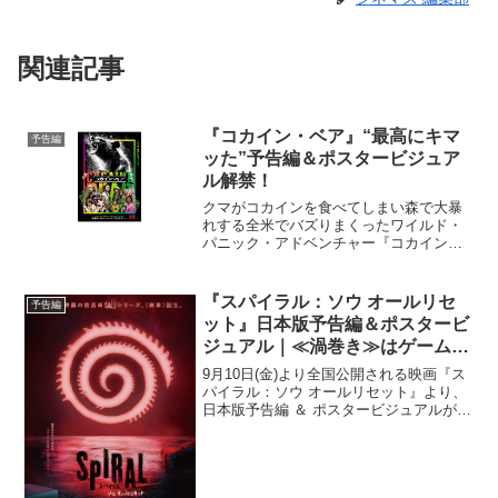
関連記事
『コカイン・ベア』“最高にキマ
予告編
ッた”予告編＆ポスタービジュア
ル解禁！
クマがコカインを食べてしまい森で大暴
れする全米でバズりまくったワイルド・
パニック・アドベンチャー『コカイン・
ベア』の予告編とポスタービジュアルが
解禁された。1985年、アメリカ。墜落し
た麻薬輸送機から落下したコカインをク
『スパイラル：ソウ オールリセ
予告編
マが食べてしまうとい...
ット』日本版予告編＆ポスタービ
ジュアル｜≪渦巻き≫はゲームの
始まり
9月10日(金)より全国公開される映画『ス
パイラル：ソウ オールリセット』より、
日本版予告編 ＆ ポスタービジュアルが解
禁された。本作は、スリラー映画『ソ
ウ』シリーズの過去8作をアップデート＆
リセットした《完全なる新章》。“ソウフ
リーク”と...