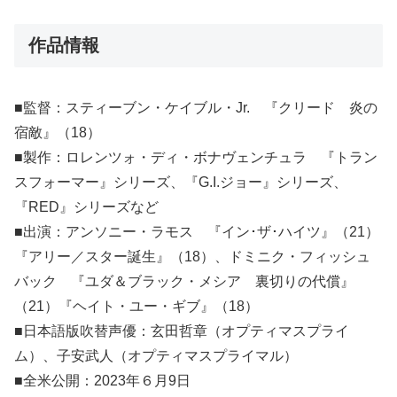
作品情報
■監督：スティーブン・ケイブル・Jr. 『クリード 炎の
宿敵』（18）
■製作：ロレンツォ・ディ・ボナヴェンチュラ 『トラン
スフォーマー』シリーズ、『G.I.ジョー』シリーズ、
『RED』シリーズなど
■出演：アンソニー・ラモス 『イン･ザ･ハイツ』（21）
『アリー／スター誕生』（18）、ドミニク・フィッシュ
バック 『ユダ＆ブラック・メシア 裏切りの代償』
（21）『ヘイト・ユー・ギブ』（18）
■日本語版吹替声優：玄田哲章（オプティマスプライ
ム）、子安武人（オプティマスプライマル）
■全米公開：2023年６月9日