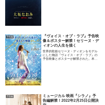
編とキービジュアルが解禁された。同世
代の選手たちの中でも飛び抜けた才能に
恵まれ、日本人の母親とハイチ系アメリ
カ人の父...
『ヴォイス・オブ・ラブ』予告映
予告編
像＆ポスター解禁！セリーヌ・デ
ィオンの人生を描く
世界的歌姫セリーヌ・ディオンをモデル
にした物語『ヴォイス・オブ・ラブ』の
予告映像とポスターが解禁された。本作
では、全世界トータルセールス2億5000万
枚を超え、グラミー賞を５回受賞したセ
リーヌ・ディオンの半生をはじめて映画
化。誰も知らない、...
ミュージカル 映画『シラノ』予
予告編
告編解禁！2022年2月25日公開決