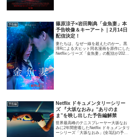
篠原涼子×岩田剛典「金魚妻」本
予告編
予告映像＆キーアート｜2月14日
配信決定！
妻たちは、なぜ一線を超えたのかー。黒
澤Rによる大ヒット同名漫画を原作にした
Netflixシリーズ「金魚妻」の配信が2022
年2月14日（月）に決定し、本予告映像と
キーアートが解禁された。風情ある風景
が残る下町に隣接する高層タワーマンシ
ョンの...
Netflix ドキュメンタリーシリー
予告編
ズ 『大坂なおみ』“ありのま
ま”を映し出した予告編解禁
世界最高峰のテニスプレーヤー大坂なお
みに2年間密着したNetflix ドキュメンタリ
ーシリーズ「大坂なおみ」(全3話)の予告