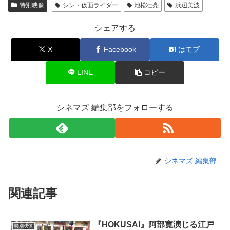
特別映像
シン・仮面ライダー
池松壮亮
浜辺美波
シェアする
X
Facebook
はてブ
LINE
コピー
シネマズ 編集部をフォローする
シネマズ 編集部
関連記事
『HOKUSAI』阿部寛演じる江戸
特別映像