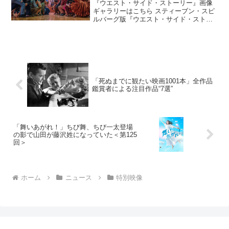
に鳴り響く
『ウエスト・サイド・ストーリー』画像
ギャラリーはこちら スティーブン・スピ
ルバーグ版『ウエスト・サイド・ストー
リー』より、新映像が解禁された。今回
解禁された新映像は、華やかなダンスシ
ーンが中心となっている。始まりは、ダ
ンスホールでの情熱的な...
「死ぬまでに観たい映画1001本」全作品
鑑賞者による注目作品“7選”
「舞いあがれ！」ちび舞、ちび一太登場
の影で山田が藤沢姓になっていた＜第125
回＞
ホーム
ニュース
特別映像