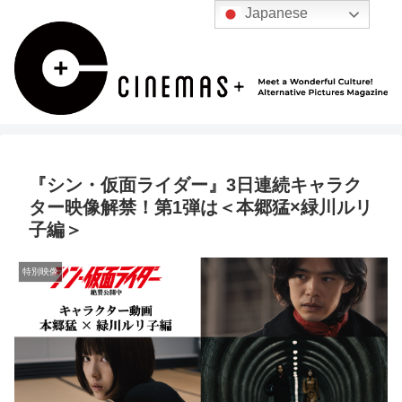
Japanese
『シン・仮面ライダー』3日連続キャラク
ター映像解禁！第1弾は＜本郷猛×緑川ルリ
子編＞
特別映像