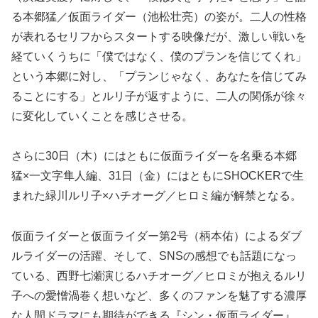
る本郷猛／仮面ライダー（池松壮亮）の姿が。二人の性格
が表れるセリフからスタートする映像だが、激しい戦いを
経ていくうちに「僕ではなく、僕のプランを信じてくれ」
という本郷に対し、「プランじゃなく、あなたを信じてみ
ることにする」とルリ子が返すように、二人の関係が徐々
に変化していくことを感じさせる。
さらに30日（木）にはともに仮面ライダーを名乗る本郷
猛×一文字隼人編、31日（金）にはともにSHOCKERで生
まれた緑川ルリ子×ハチオーグ／ヒロミ編が解禁となる。
仮面ライダーと仮面ライダー第2号（柄本佑）によるダブ
ルライダーの活躍、そして、SNSの感想でも話題になっ
ている、西野七瀬演じるハチオーグ／ヒロミが抱えるルリ
子への愛憎渦巻く想いなど、多くのファンを魅了する濃厚
な人間ドラマにも期待ができる『シン・仮面ライダー』