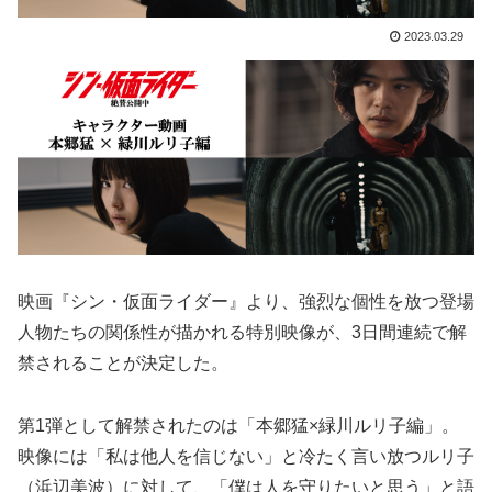
2023.03.29
映画『シン・仮面ライダー』より、強烈な個性を放つ登場
人物たちの関係性が描かれる特別映像が、3日間連続で解
禁されることが決定した。
第1弾として解禁されたのは「本郷猛×緑川ルリ子編」。
映像には「私は他人を信じない」と冷たく言い放つルリ子
（浜辺美波）に対して、「僕は人を守りたいと思う」と語