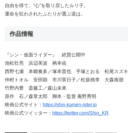
自由を得て、“心”を取り戻したルリ子。
運命を狂わされたふたりが選ぶ道は。
作品情報
『シン・仮面ライダー』 絶賛公開中
池松壮亮 浜辺美波 柄本佑
西野七瀬 本郷奏多／塚本晋也 手塚とおる 松尾スズキ
仲村トオル 安田顕 市川実日子／松坂桃李 大森南朋
竹野内豊 斎藤工／森山未來
原作 石ノ森章太郎 脚本・監督 庵野秀明
映画公式サイト：
https://shin-kamen-rider.jp
映画公式ツイッター：
https://twitter.com/Shin_KR