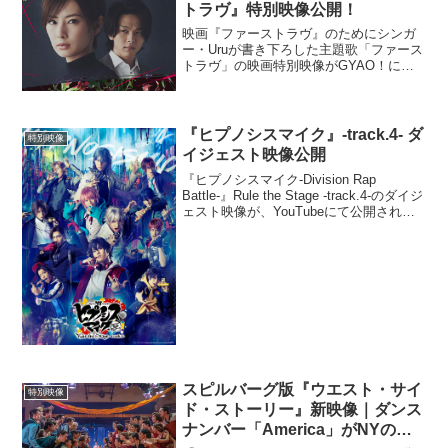
コンフィデンスマンた...
トラヴ』特別映像公開！
映画『ファーストラヴ』のためにシンガ
ー・Uruが書き下ろした主題歌「ファース
トラヴ」の映画特別映像がGYAO！にて
解禁された。この特別映像で初めて明か
されるシーンも多数収録され、事件を追
う公認心理師・由紀（北川景子）と弁護
士・迦葉（中村倫也...
『ヒプノシスマイク』-track.4- ダ
特別映像
イジェスト映像公開
『ヒプノシスマイク-Division Rap
Battle-』Rule the Stage -track.4-のダイジ
ェスト映像が、YouTubeにて公開され
た。本公演は、2021年2月5日（金）～ 3
月7日（日）まで上演され、全公演ライ
ブ...
スピルバーグ版『ウエスト・サイ
特別映像
ド・ストーリー』新映像｜ダンス
ナンバー「America」がNYの街