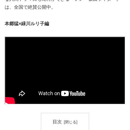
は、全国で絶賛公開中。
本郷猛×緑川ルリ子編
目次