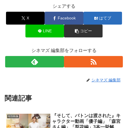
シェアする
X
Facebook
はてブ
LINE
コピー
シネマズ 編集部をフォローする
シネマズ 編集部
関連記事
『そして、バトンは渡された』キ
特別映像
ャラクター動画「優子編」「森宮
さん編」「梨花編」3本一挙解