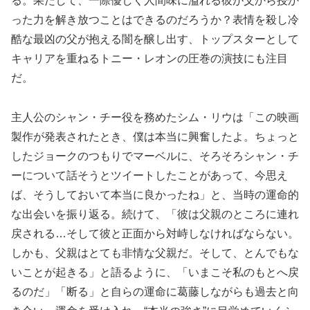
る。果たして、一際優しく人間味に溢れる彼が父から授か
った力を解き放つことはできるのだろうか？表情を殺し冷
酷な最凶の父が抱える闇を醸し出す、トップスターとして
キャリアを重ねるトニー・レオンの圧巻の演技にも注目
だ。
主人公のシャン・チー役を務めたシム・リウは「この映画
製作が発表されたとき、僕は本当に興奮したよ。ちょっと
したジョークのつもりでマーベルに、そろそろシャン・チ
ーについて話そうとツイートしたことがあって、今思え
ば、そうしておいて本当に良かったね」と、当時の運命的
な出会いを振り返る。続けて、「彼は父親のところに連れ
戻される…そして彼と正面から対峙しなければならない。
しかも、父親はとても非情な父親だ。そして、とんでもな
いことが起きる」と語るように、「いまこそ私のもとへ戻
るのだ」「断る」と自らの運命に葛藤しながらも過去と向