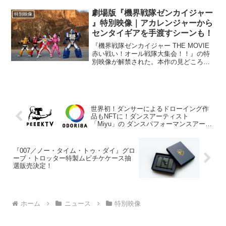
劇場版『機界戦隊ゼンカイジャー
特別映像
』特別映像｜アカレンジャーから
センタイギアを手渡すシーンも！
『機界戦隊ゼンカイジャー THE MOVIE
赤い戦い！オール戦隊大集会！！』の特
別映像が解禁された。本作の見どころと
して公開前から大きな話題となったの
が、歴代44作品のレッドと歴代の怪人が
大集結する豪華すぎる戦いの様子や、
「秘密戦隊ゴレン...
世界初！ダンサーによるドローイング作
品もNFTに！ダンスアーティスト
「Miyu」の ダンスパフォーマンスアート
販売開始
『007／ノー・タイム・トゥ・ダイ』グロ
ーブ・トロッター特製ムビチケケース抽
選販売決定！
ホーム
ニュース
特別映像