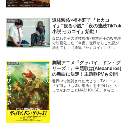
道枝駿佑×福本莉子『セカコ
特別映像
イ』“観る小説”「夜の連続TikTok
小説 セカコイ」始動！
なにわ男子の道枝駿佑×福本莉子のW主演
で映画化した『今夜、世界からこの恋が
消えても』（通称『セカコイ』）の
TikTok公式アカウントが誕生。映画の脚
本・キャストのボイス・本編映像・メイ
キング映像をふんだんに使用し、特別編
劇場アニメ『グッバイ、ドン・グ
特別映像
集した“観る小説”「...
リーズ！』主題歌は[Alexandros]
の新曲に決定！主題歌PVも公開
世界中で絶賛された大ヒットTVアニメ
『宇宙よりも遠い場所』を手掛けた、い
しづかあつことMADHOUSE、さらにキ
ャラクターデザイン・吉松孝博によるオ
リジナル劇場アニメーション『グッバ
イ、ドン・グリーズ！』の主題歌が、ロ
ックバンドの新曲「Ro...