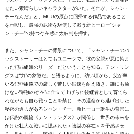
せたい素晴らしいキャラクターがいた。それが、シャン・
チーなんだ」と、MCUの原点に回帰する作品であること
を示唆し、最強の武術を駆使して戦う新ヒーロー“シャ
ン・チー”の持つ存在感に太鼓判を押す。
また、シャン・チーの背景について、「シャン・チーのバ
ックストーリーはとてもユニークで、彼の父親が悪に染ま
った犯罪組織のリーダーだということを知る。テン・リン
グスは“力”の象徴だ」と語るように、幼い頃から、父が率
いる犯罪組織での厳しく苦しい鍛錬を耐え抜き、誰にも負
けない“最強の存在”に仕立て上げられ後継者として育てら
れながらも自ら戦うことを禁じ、その運命から逃げ出した
秘密の過去があるシャン・チー。新ヒーロー誕生の背景に
は伝説の腕輪《テン・リングス》が関係し、世界の未来を
かけた壮大な戦いに隠された＜陰謀の存在＞を予感させ