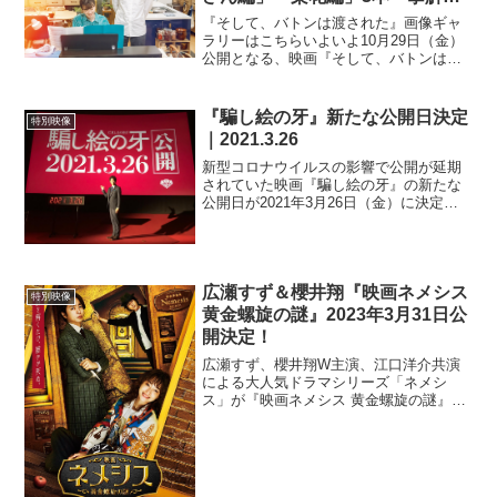
禁！
『そして、バトンは渡された』画像ギャ
ラリーはこちらいよいよ10月29日（金）
公開となる、映画『そして、バトンは渡
された』より、ある秘密を抱えながら生
きる2つの親子の軌跡に迫るキャラクター
動画「優子編」「森宮さん編」「梨花
『騙し絵の牙』新たな公開日決定
特別映像
編」3本が一挙解禁さ...
｜2021.3.26
新型コロナウイルスの影響で公開が延期
されていた映画『騙し絵の牙』の新たな
公開日が2021年3月26日（金）に決定し
た。さらに大泉洋を主演に撮影された贅
沢なスペシャル映像「未来で待つ男」も
あわせて解禁された。 累計発行部数50万
部突破を誇るミ...
広瀬すず＆櫻井翔『映画ネメシス
特別映像
黄金螺旋の謎』2023年3月31日公
開決定！
広瀬すず、櫻井翔W主演、江口洋介共演
による大人気ドラマシリーズ「ネメシ
ス」が『映画ネメシス 黄金螺旋の謎』と
して映画化。2023年3月31日（金）に全
国公開されることが決定した。2021年4月
期の日本テレビ系連続ドラマ「ネメシ
ス」は、天才的...