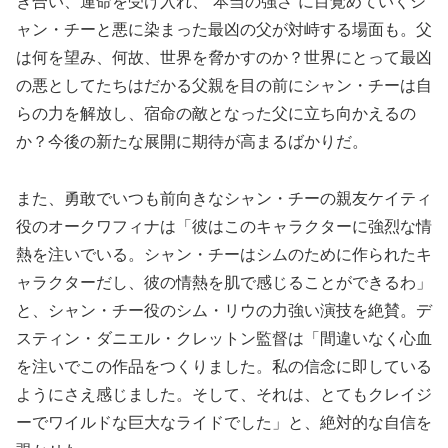
き合い、運命を受け入れ、“本当の強さ”に目覚めていくシ
ャン・チーと悪に染まった最凶の父が対峙する場面も。父
は何を望み、何故、世界を脅かすのか？世界にとって最凶
の悪としてたちはだかる父親を目の前にシャン・チーは自
らの力を解放し、宿命の敵となった父に立ち向かえるの
か？今後の新たな展開に期待が高まるばかりだ。
また、勇敢でいつも前向きなシャン・チーの親友ケイティ
役のオークワフィナは「彼はこのキャラクターに強烈な情
熱を注いでいる。シャン・チーはシムのために作られたキ
ャラクターだし、彼の情熱を肌で感じることができるわ」
と、シャン・チー役のシム・リウの力強い演技を絶賛。デ
スティン・ダニエル・クレットン監督は「間違いなく心血
を注いでこの作品をつくりました。私の信念に即している
ようにさえ感じました。そして、それは、とてもクレイジ
ーでワイルドな巨大なライドでした」と、絶対的な自信を