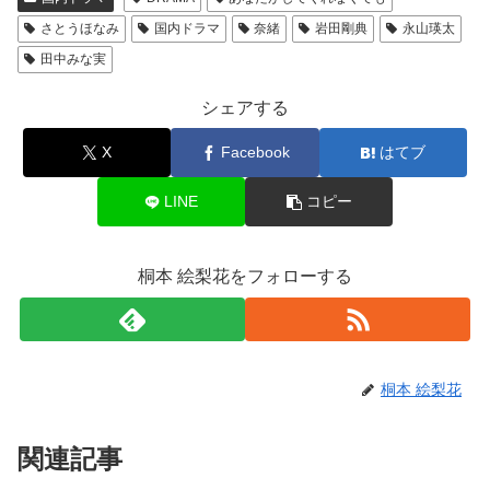
さとうほなみ
国内ドラマ
奈緒
岩田剛典
永山瑛太
田中みな実
シェアする
X
Facebook
はてブ
LINE
コピー
桐本 絵梨花をフォローする
桐本 絵梨花
関連記事