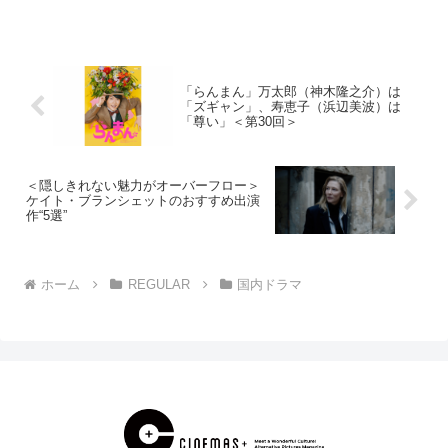
ビュー：恋をした瞬間がわかる 道枝駿
佑の目の演技がキュンを誘う【関連記
事】「消えた初恋」第3...
「らんまん」万太郎（神木隆之介）は
「ズギャン」、寿恵子（浜辺美波）は
「尊い」＜第30回＞
＜隠しきれない魅力がオーバーフロー＞
ケイト・ブランシェットのおすすめ出演
作“5選”
ホーム
REGULAR
国内ドラマ