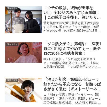
タート。新任音楽教師と生徒の“純愛”を軸
とする本作。高校を舞台にした第1部と
「ウチの娘は、彼氏が出来な
国内ドラマ
大...
い‼」全10話のあらすじ＆感想！
｜この親子は今後も、泣いたり笑
ったりしながら共に成長していく
菅野美穂主演で浜辺美波と親子役で共演
んだろうな
する日テレ系ドラマ「ウチの娘は、彼氏
が出来ない!!」の初回が2021年1月13日に
スタートした。菅野演じる水無瀬碧
は、“恋愛小説の女王”であり、世間知らず
のシングルマザー。そんな碧は、しっか
「ソロ活女子２」第4話：「深夜1
国内ドラマ
り者のオタク娘...
時に〇〇なんてやめてぇ～」飯テ
ロの30分に視聴者興奮！
©テレビ東京→「ソロ活女子のススメ
２」の画像を全部見る江口のりこ主演の
人気作の第2弾、「ソロ活女子のススメ
２」が4月6日より放送開始。本作で江口
は、“ソロ活”に邁進し新たなソロ〇〇を体
験していく主人公・五月女恵を演じる。
「消えた初恋」第6話レビュー：
国内ドラマ
本記事では、第4話を...
好きだから不安になる 甘酸っぱ
さがさく裂だ（※ストーリーネタ
バレあり）
→「消えた初恋」画像ギャラリーへ【関
連記事】「消えた初恋」第1話レビュー：
柔の道枝と剛の目黒、2人が描く初恋と
は？【関連記事】「消えた初恋」第2話レ