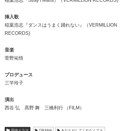
稲葉浩志『Stray Hearts』（VERMILLION RECORDS)
挿入歌
稲葉浩志『ダンスはうまく踊れない』（VERMILLION
RECORDS)
音楽
菅野祐悟
プロデュース
三竿玲子
演出
西谷 弘 髙野 舞 三橋利行 （FILM）
国内ドラマ
DRAMA
あなたがしてくれなくても