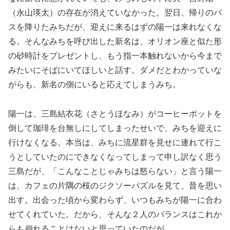
（永山瑛太）の存在が消えていなかった。翌日、帰りのバ
スを降りたみちだが、迎えに来るはずの陽一は来れなくな
る。そんなみちを呼び出した新名は、オリオン座と似た形
の砂時計をプレゼントし、もう指一本触れないから今まで
みたいにそばにいてほしいと話す。ダメだとわかっていな
がらも、新名の側にいると応えてしまうみち。
陽一は、三島結衣花（さとうほなみ）がコーヒーポットを
倒して珈琲を台無しにしてしまったせいで、みちを迎えに
行けなくなる。本当は、みちに流星群を見せに連れて行こ
うとしていたのにできなくなってしまって申し訳なく思う
三島だが、「こんなことじゃみちは怒らない」と言う陽一
は、カフェの片隅の桜のジクソーパズルを見て、昔を思い
出す。出会った頃から変わらず、いつもみちが陽一に合わ
せてくれていた。だから、そんな２人のバランスはこれか
らも崩れることはないと思っていたのだが…。