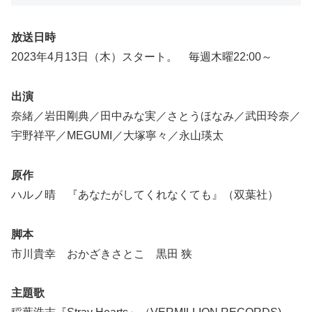
放送日時
2023年4月13日（木）スタート。 毎週木曜22:00～
出演
奈緒／岩田剛典／田中みな実／さとうほなみ／武田玲奈／
宇野祥平／MEGUMI／大塚寧々／永山瑛太
原作
ハルノ晴 『あなたがしてくれなくても』（双葉社）
脚本
市川貴幸 おかざきさとこ 黒田 狭
主題歌