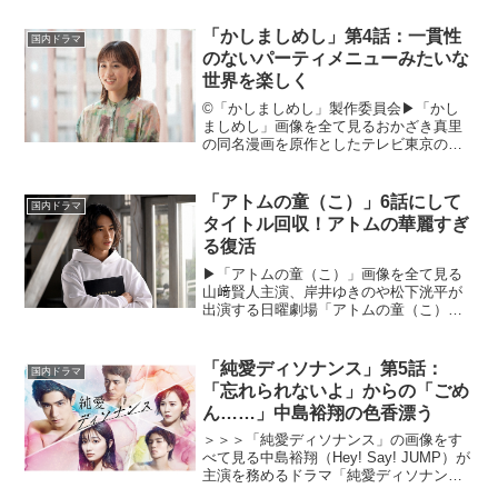
「かしましめし」第4話：一貫性
国内ドラマ
のないパーティメニューみたいな
世界を楽しく
©「かしましめし」製作委員会▶︎「かし
ましめし」画像を全て見るおかざき真里
の同名漫画を原作としたテレビ東京のグ
ルメドラマ「かしましめし」が放送スタ
ート。前田敦子、成海璃子、塩野瑛久が
演じる、人生につまずいたアラサー男女3
「アトムの童（こ）」6話にして
国内ドラマ
人がどんな日も美味し...
タイトル回収！アトムの華麗すぎ
る復活
▶︎「アトムの童（こ）」画像を全て見る
山﨑賢人主演、岸井ゆきのや松下洸平が
出演する日曜劇場「アトムの童（こ）」
が、2022年10月16日より放送を開始。山
﨑賢人演じる安積那由他（あづみ・なゆ
た）は、凄腕の若きゲームクリエイタ
「純愛ディソナンス」第5話：
国内ドラマ
ー。とある事件を...
「忘れられないよ」からの「ごめ
ん……」中島裕翔の色香漂う
＞＞＞「純愛ディソナンス」の画像をす
べて見る中島裕翔（Hey! Say! JUMP）が
主演を務めるドラマ「純愛ディソナン
ス」（フジテレビ）が2022年7月14日ス