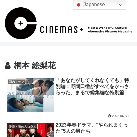
Japanese
桐本 絵梨花
「あなたがしてくれなくても」特
国内ドラマ
別編：野間口徹がすべてをかっさ
らった、まるで総集編な特別篇
2023.06.30
2023年春ドラマ、“やられまくっ
俳優・映画人コラム
た”5人の男たち