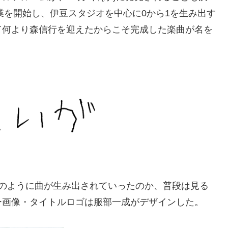
業を開始し、伊⾖スタジオを中⼼に0から1を⽣み出す
て何より森信⾏を迎えたからこそ完成した楽曲が名を
どのように曲が⽣み出されていったのか、普段は⾒る
ー画像・タイトルロゴは服部⼀成がデザインした。