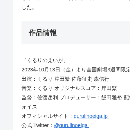
した。
作品情報
『くるりのえいが』
2023年10⽉13⽇（⾦）より全国劇場3週間
出演：くるり 岸⽥繁 佐藤征史 森信⾏
⾳楽：くるり オリジナルスコア：岸⽥繁
監督：佐渡岳利 プロデューサー：飯⽥雅裕 配給
ォイス
オフィシャルサイト：
qurulinoeiga.jp
公式 Twitter：
@qurulinoeiga