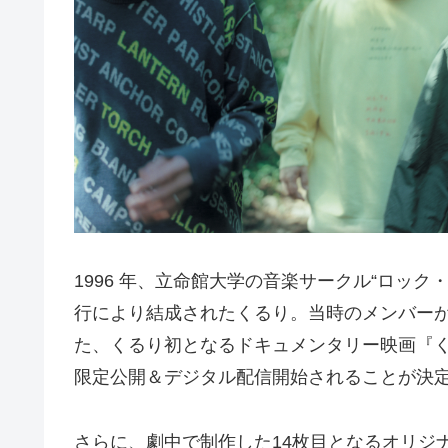
1996 年、⽴命館⼤学の⾳楽サークル“ロッ
⾏により結成されたくるり。当時のメンバー
た、くるり初となるドキュメンタリー映画『くる
限定公開＆デジタル配信開始されることが決
さらに、劇中で制作した14枚⽬となるオリジナ