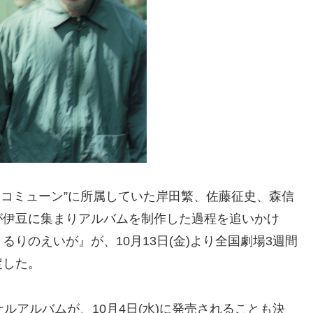
ク・コミューン”に所属していた岸⽥繁、佐藤征史、森信
が伊⾖に集まりアルバムを制作した過程を追いかけ
りのえいが』が、10⽉13⽇(⾦)より全国劇場3週間
定した。
ルアルバムが、10⽉4⽇(⽔)に発売されることも決