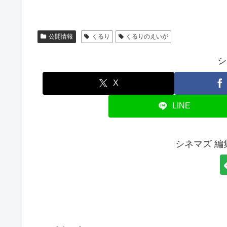
公開情報
くるり
くるりのえいが
シ
X
LINE
シネマズ 