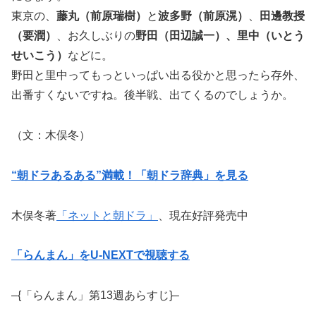
東京の、
藤丸（前原瑞樹）
と
波多野（前原滉）
、
田邊教授
（要潤）
、お久しぶりの
野田（田辺誠一）、里中（いとう
せいこう）
などに。
野田と里中ってもっといっぱい出る役かと思ったら存外、
出番すくないですね。後半戦、出てくるのでしょうか。
（文：木俣冬）
“朝ドラあるある”満載！「朝ドラ辞典」を見る
木俣冬著
「ネットと朝ドラ」
、現在好評発売中
「らんまん」をU-NEXTで視聴する
–{「らんまん」第13週あらすじ}–