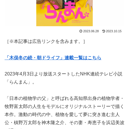
2023.06.28
2023.10.15
［※本記事は広告リンクを含みます。］
「木俣冬の続・朝ドライフ」連載一覧はこちら
2023年4月3日より放送スタートしたNHK連続テレビ小説
「らんまん」。
「日本の植物学の父」と呼ばれる高知県出身の植物学者・
牧野富太郎の人生をモデルにオリジナルストーリーで描く
本作。激動の時代の中、植物を愛して夢に突き進む主人
公・槙野万太郎を神木隆之介、その妻・寿恵子を浜辺美波