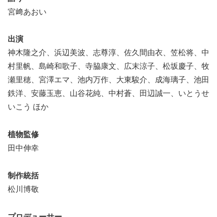
宮﨑あおい
出演
神木隆之介、浜辺美波、志尊淳、佐久間由衣、笠松将、中
村里帆、島崎和歌子、寺脇康文、広末涼子、松坂慶子、牧
瀬里穂、宮澤エマ、池内万作、大東駿介、成海璃子、池田
鉄洋、安藤玉恵、山谷花純、中村蒼、田辺誠一、いとうせ
いこう ほか
植物監修
田中伸幸
制作統括
松川博敬
プロデューサー