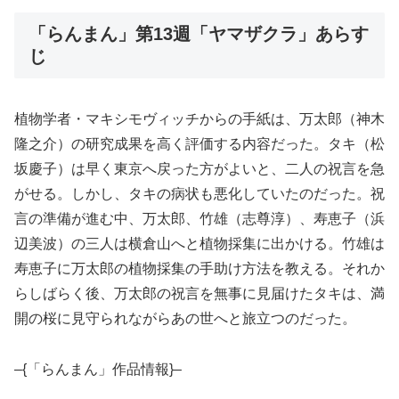
「らんまん」第13週「ヤマザクラ」あらす
じ
植物学者・マキシモヴィッチからの手紙は、万太郎（神木
隆之介）の研究成果を高く評価する内容だった。タキ（松
坂慶子）は早く東京へ戻った方がよいと、二人の祝言を急
がせる。しかし、タキの病状も悪化していたのだった。祝
言の準備が進む中、万太郎、竹雄（志尊淳）、寿恵子（浜
辺美波）の三人は横倉山へと植物採集に出かける。竹雄は
寿恵子に万太郎の植物採集の手助け方法を教える。それか
らしばらく後、万太郎の祝言を無事に見届けたタキは、満
開の桜に見守られながらあの世へと旅立つのだった。
–{「らんまん」作品情報}–