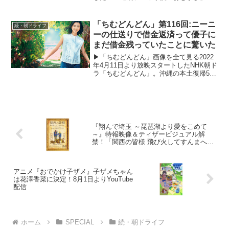
平成“ど真ん中”の、2004年(平成16年)。ヒ
ロイン・米田結（よねだ・ゆい）は、福
岡・糸島で両親や祖父母と共に暮らして
「ちむどんどん」第116回:ニーニ
続・朝ドライフ
いた...
ーの仕送りで借金返済って優子に
まだ借金残っていたことに驚いた
▶︎「ちむどんどん」画像を全て見る2022
年4月11日より放映スタートしたNHK朝ド
ラ「ちむどんどん」。沖縄の本土復帰50
年に合わせて放映される本作は、復帰前
の沖縄を舞台に、沖縄料理に夢をかける
主人公と支え合う兄妹たちの絆を描くス
トーリー。...
『翔んで埼玉 ～琵琶湖より愛をこめて
～』特報映像＆ティザービジュアル解
禁！「関西の皆様 飛び火してすんまへ
ん。」
アニメ『おでかけ子ザメ』子ザメちゃん
は花澤香菜に決定！8月1日よりYouTube
配信
ホーム
SPECIAL
続・朝ドライフ