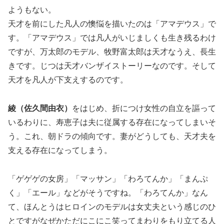
ようもない。
天才を前にした凡人の懊悩を描いたのは「アマデウス」で
す。「アマデウス」では凡人がいじましくも生き残るわけ
ですが、万太郎のモデル、牧野富太郎は天才なうえ、長生
きです。じつは天才バンザイストーリーなのです。そして
天才を凡人が下支えするのです。
綾（佐久間由衣）
をはじめ、折につけ女性の自立を謳って
いるわりに、寿恵子は夫に従属する存在になってしまいそ
う。これ、朝ドラの傾向です。妻がどうしても、天才夫を
支える存在になってしまう。
「ゲゲゲの女房」「マッサン」「わろてんか」「まんぷ
く」「エール」などがそうですね。「わろてんか」なん
て、ほんとうはヒロインのモデルは女丈夫という感じのひ
とですがなぜかただにこにこ笑ってまわりをもり立てる人