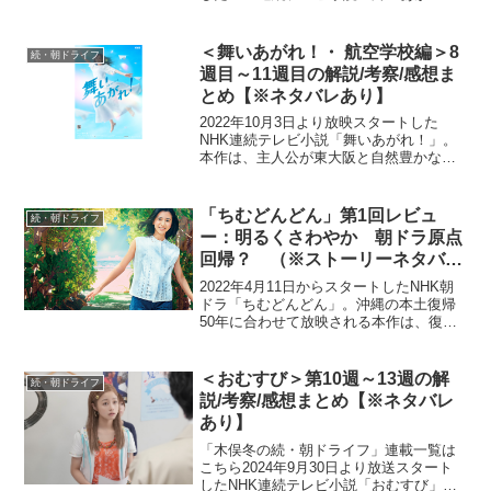
れ！」。本作は、主人公・岩倉舞（福原
遥）がものづくりの町・東大阪と自然豊
かな長崎・五島列島で人との絆を育みな
＜舞いあがれ！・ 航空学校編＞8
続・朝ドライフ
がら、空を飛ぶ夢に向...
週目～11週目の解説/考察/感想ま
とめ【※ネタバレあり】
2022年10月3日より放映スタートした
NHK連続テレビ小説「舞いあがれ！」。
本作は、主人公が東大阪と自然豊かな長
崎・五島列島でさまざまな人との絆を育
みながら、空を飛ぶ夢に向かっていく挫
折と再生のストーリー。ものづくりの
「ちむどんどん」第1回レビュ
続・朝ドライフ
町・東大阪で生まれ育...
ー：明るくさわやか 朝ドラ原点
回帰？ （※ストーリーネタバレ
あり）
2022年4月11日からスタートしたNHK朝
ドラ「ちむどんどん」。沖縄の本土復帰
50年に合わせて放映される本作は、復帰
前の沖縄を舞台に、沖縄料理に夢をかけ
る主人公と支え合う兄妹たちの絆を描く
ストーリー。「やんばる地域」で生まれ
＜おむすび＞第10週～13週の解
続・朝ドライフ
育ち、ふるさと...
説/考察/感想まとめ【※ネタバレ
あり】
「木俣冬の続・朝ドライフ」連載一覧は
こちら2024年9月30日より放送スタート
したNHK連続テレビ小説「おむすび」。