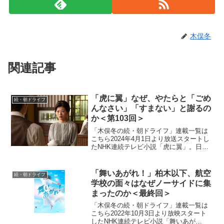
木俣冬
関連記事
「虎に翼」なぜ、やたらと「ごめ
続・朝ドライフ
んなさい」「すまない」と謝るの
か＜第103回＞
「木俣冬の続・朝ドライフ」連載一覧は
こちら2024年4月1日より放送スタートし
たNHK連続テレビ小説「虎に翼」。日本
史上で初めて法曹の世界に飛び込んだ女
性をモデルにオリジナルストーリーで描
く本作。困難な時代に生まれながらも仲
「舞いあがれ！」柏木以下、航空
続・朝ドライフ
間たちと切磋琢磨...
学校の面々はなぜノーサイドに集
まったのか＜最終回＞
「木俣冬の続・朝ドライフ」連載一覧は
こちら2022年10月3日より放映スタート
したNHK連続テレビ小説「舞いあが