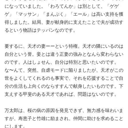
になっていました。「わろてんか」は別として、「ゲゲ
ゲ」「マッサン」「まんぷく」「エール」は高い支持を獲
得しました。結局、妻が献身的に支えたことで夫が成功す
るという物語はテッパンなのです。
要するに、天才の妻ーーという特権。天才の隣にいるのは
自分という誉。妾とは違う正妻の強みとなんら変わらない
のです。人はしょせん、自分は特別と思いたいのです。
な〜んて、突然、自虐モードに陥りましたが、天才がこの
世をよくしてくれるのも事実で、それを応援することで自
分の生活も上向くのならすすんで献身したいものです。下
支えする甲斐のある天才であれば、問題はないのです。
万太郎は、桜の病の原因を発見できず、無力感を味わいま
すが、寿恵子と竹雄に励まされ、仲間に助けを求めること
にします。