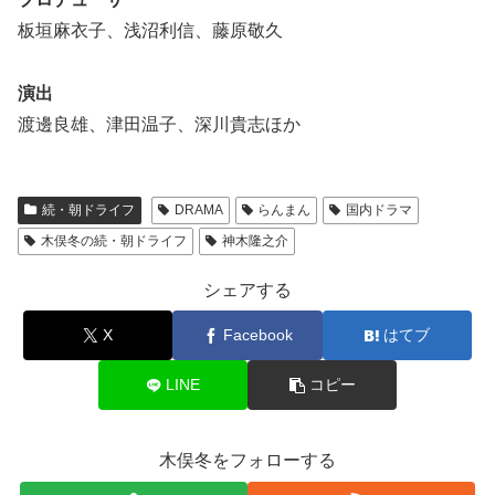
板垣麻衣子、浅沼利信、藤原敬久
演出
渡邊良雄、津田温子、深川貴志ほか
続・朝ドライフ
DRAMA
らんまん
国内ドラマ
木俣冬の続・朝ドライフ
神木隆之介
シェアする
X
Facebook
はてブ
LINE
コピー
木俣冬をフォローする