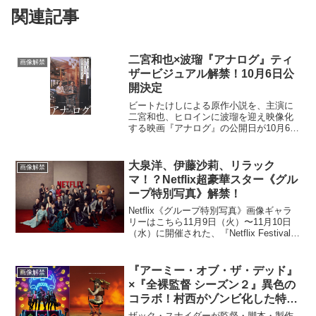
関連記事
二宮和也×波瑠『アナログ』ティ
画像解禁
ザービジュアル解禁！10月6日公
開決定
ビートたけしによる原作小説を、主演に
二宮和也、ヒロインに波瑠を迎え映像化
する映画『アナログ』の公開日が10月6日
（金）に決定し、ティザービジュアルが
解禁された。ティザービジュアルは、悟
とみゆきが出会う喫茶店「ピアノ」で“木
大泉洋、伊藤沙莉、リラック
画像解禁
曜日”にしか会えな...
マ！？Netflix超豪華スター《グル
ープ特別写真》解禁！
Netflix《グループ特別写真》画像ギャラ
リーはこちら11月9日（火）〜11月10日
（水）に開催された、『Netflix Festival
Japan 2021』。この2日間に登場した超豪
華キャストとクリエイター陣が、各作品
のジャンルの垣...
『アーミー・オブ・ザ・デッド』
画像解禁
×『全裸監督 シーズン２』異色の
コラボ！村西がゾンビ化した特別
キービジュアル解禁
ザック・スナイダーが監督・脚本・製作