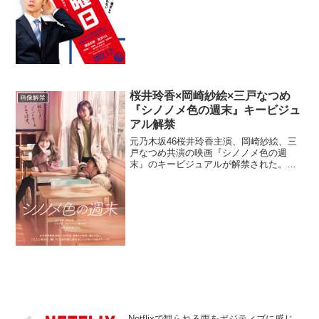
ーの左下で困惑の表情で頭をかくのは主
人公・谷村勉を演じる窪田正孝。右上に
は、民自党公認・新人 川...
桜井玲香×岡崎紗絵×三戸なつめ
画像解禁
『シノノメ色の週末』キービジュ
アル解禁
元乃木坂46桜井玲香主演、岡崎紗絵、三
戸なつめ共演の映画『シノノメ色の週
末』のキービジュアルが解禁された。女
子高を卒業して10年、夢みていた未来と
は違う毎日に、ついネガティブモードに
落ち込んだりもするシノノメ女子元放送
クラブの3人が、廃校が...
Netflixで観られる雨をポジティブに感じ