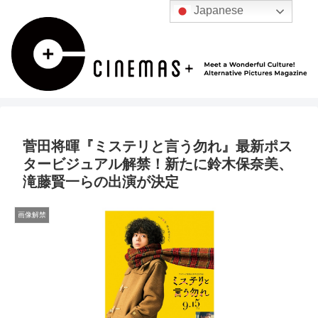
Japanese
菅田将暉『ミステリと言う勿れ』最新ポス
タービジュアル解禁！新たに鈴木保奈美、
滝藤賢一らの出演が決定
画像解禁