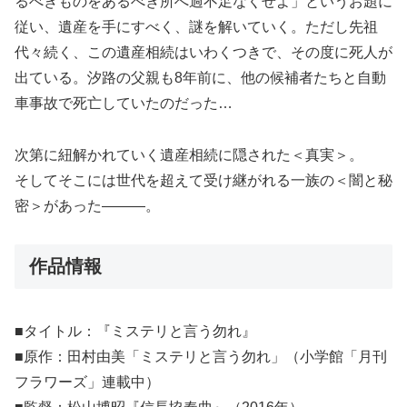
るべきものをあるべき所へ過不足なくせよ」というお題に
従い、遺産を手にすべく、謎を解いていく。ただし先祖
代々続く、この遺産相続はいわくつきで、その度に死人が
出ている。汐路の父親も8年前に、他の候補者たちと自動
車事故で死亡していたのだった…
次第に紐解かれていく遺産相続に隠された＜真実＞。
そしてそこには世代を超えて受け継がれる一族の＜闇と秘
密＞があった―――。
作品情報
■タイトル：『ミステリと言う勿れ』
■原作：田村由美「ミステリと言う勿れ」（小学館「月刊
フラワーズ」連載中）