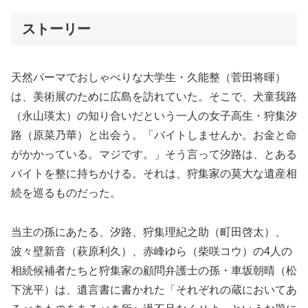
ストーリー
天然パーマでおしゃべりな大学生・久能整（菅田将暉）
は、美術展のために広島を訪れていた。そこで、犬童我路
（永山瑛太）の知り合いだという一人の女子高生・狩集汐
路（原菜乃華）と出会う。「バイトしませんか。お金と命
がかかっている。マジです。」そう言って汐路は、とある
バイトを整に持ちかける。それは、狩集家の莫大な遺産相
続を巡るものだった。
当主の孫にあたる、汐路、狩集理紀之助（町田啓太）、
波々壁新音（萩原利久）、赤峰ゆら（柴咲コウ）の4人の
相続候補者たちと狩集家の顧問弁護士の孫・車坂朝晴（松
下洸平）は、遺言書に書かれた「それぞれの蔵においてあ