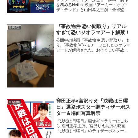
を務めるNetflix 映画『アーミー・オブ・
ザ・デッド』と山田孝之主演『全裸監督
シーズン２』の、まさかの異色コラボが
実現！『アーミー・オブ・ザ・デッド』
で描かれるゾンビ大量発生を受けて、な
『事故物件 恐い間取り』リアル
画像解禁
んと『全裸監...
すぎて恐いジオラマアート解禁！
公開中の映画『事故物件 恐い間取り』よ
り、“事故物件”をモチーフにしたジオラマ
アートが解禁された。おぞましい事故物
件の様子を再現したジオラマを制作した
のは、株式会社MOZU STUDIOS。コマ撮
りアニメーションやジオラマ、ミニチュ
アにトリ...
窪田正孝×宮沢りえ『決戦は日曜
画像解禁
日』選挙ポスター調ティザーポス
ター＆場面写真解禁
『決戦は日曜日』画像ギャラリーはこち
ら 窪田正孝主演、宮沢りえ共演の映画
『決戦は日曜日』のティザーポスターと
場面写真が解禁された。ティザーポスタ