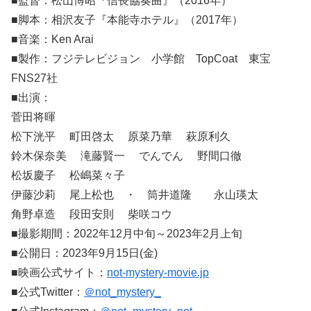
■監督：松山博昭『信長協奏曲』（2016年）
■脚本：相沢友子『本能寺ホテル』（2017年）
■音楽：Ken Arai
■製作：フジテレビジョン 小学館 TopCoat 東宝
FNS27社
■出演：
菅田将暉
松下洸平 町田啓太 原菜乃華 萩原利久
鈴木保奈美 滝藤賢一 でんでん 野間口徹
松坂慶子 松嶋菜々子
伊藤沙莉 尾上松也 ・ 筒井道隆 永山瑛太
角野卓造 段田安則 柴咲コウ
■撮影期間：2022年12月中旬～2023年2月上旬
■公開日：2023年9月15日(金)
■映画公式サイト：
not-mystery-movie.jp
■公式Twitter：
＠not_mystery_