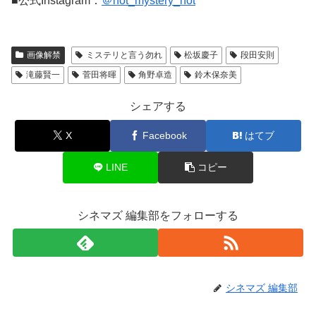
■公式Instagram：
＠not_mystery_not
画像解禁
ミステリと言う勿れ
松坂慶子
段田安則
滝藤賢一
菅田将暉
角野卓造
鈴木保奈美
シェアする
X
Facebook
はてブ
LINE
コピー
シネマズ 編集部をフォローする
シネマズ 編集部