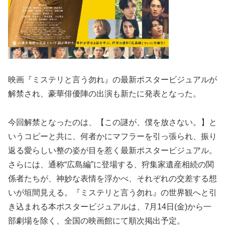
映画『ミステリと言う勿れ』の最新ポスタービジュアルが
解禁され、豪華俳優陣の出演も新たに発表となった。
今回解禁となったのは、【この謎が、僕を放さない。】と
いうコピーと共に、何者かにマフラーを引っ張られ、振り
返る愛らしい整の姿が目を惹く最新ポスタービジュアル。
さらには、通称“広島編”に登場する、狩集家遺産相続の関
係者たちが、神妙な表情を浮かべ、それぞれの交差する想
いが垣間見える。『ミステリと言う勿れ』の世界観へと引
き込まれる本ポスタービジュアルは、7月14日(金)から一
部劇場を除く、全国の映画館にて順次掲出予定。