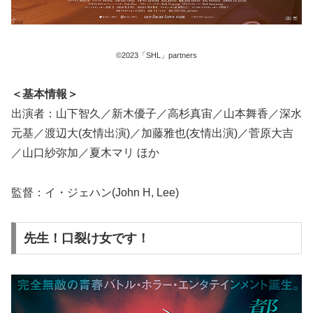
©2023「SHL」partners
＜基本情報＞
出演者：山下智久／新木優子／高杉真宙／山本舞香／深水
元基／渡辺大(友情出演)／加藤雅也(友情出演)／菅原大吉
／山口紗弥加／夏木マリ ほか
監督：イ・ジェハン(John H, Lee)
先生！口裂け女です！