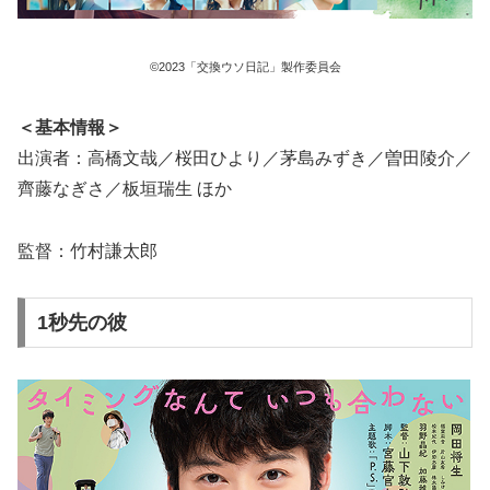
©2023「交換ウソ日記」製作委員会
＜基本情報＞
出演者：高橋文哉／桜田ひより／茅島みずき／曽田陵介／
齊藤なぎさ／板垣瑞生 ほか
監督：竹村謙太郎
1秒先の彼