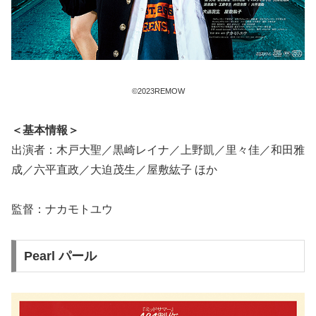
©2023REMOW
＜基本情報＞
出演者：木戸大聖／黒崎レイナ／上野凱／里々佳／和田雅
成／六平直政／大迫茂生／屋敷紘子 ほか
監督：ナカモトユウ
Pearl パール