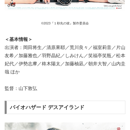
©2023『１秒先の彼』製作委員会
＜基本情報＞
出演者：岡田将生／清原果耶／荒川良々／福室莉音／片山
友希／加藤雅也／羽野晶紀／しみけん／笑福亭笑瓶／松本
妃代／伊勢志摩／柊木陽太／加藤柚凪／朝井大智／山内圭
哉 ほか
監督：山下敦弘
バイオハザード デスアイランド