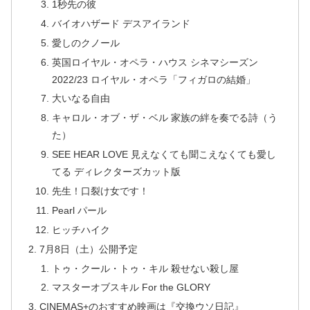
1秒先の彼
バイオハザード デスアイランド
愛しのクノール
英国ロイヤル・オペラ・ハウス シネマシーズン
2022/23 ロイヤル・オペラ「フィガロの結婚」
大いなる自由
キャロル・オブ・ザ・ベル 家族の絆を奏でる詩（う
た）
SEE HEAR LOVE 見えなくても聞こえなくても愛し
てる ディレクターズカット版
先生！口裂け女です！
Pearl パール
ヒッチハイク
7月8日（土）公開予定
トゥ・クール・トゥ・キル 殺せない殺し屋
マスターオブスキル For the GLORY
CINEMAS+のおすすめ映画は『交換ウソ日記』