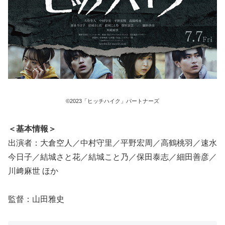
©2023「ヒッチハイク」パートナーズ
＜基本情報＞
出演者：大倉空人／中村守里／平野宏周／高鶴桃羽／速水
今日子／結城さと花／結城こと乃／保田泰志／細田善彦／
川﨑麻世 ほか
監督：山田雅史