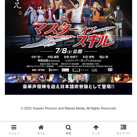
© 2023 Yuewen Pictures and Wanda Media. All Rights Reserved.
＜基本情報＞
声の出演者：中村悠一／内田雄馬／能登麻美子／杉田智和
メニュー
ホーム
検索
トップ
サイドバー