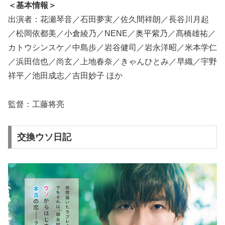
＜基本情報＞
出演者：花瀬琴音／石田夢実／佐久間祥朗／長谷川月起
／松岡依都美／小倉綾乃／NENE／奥平紫乃／髙橋雄祐／
カトウシンスケ／中島歩／岩谷健司／岩永洋昭／米本学仁
／浜田信也／尚玄／上地春奈／きゃんひとみ／早織／宇野
祥平／池田成志／吉田妙子 ほか
監督：工藤将亮
交換ウソ日記