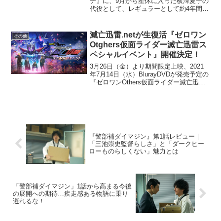
チ』に、9月から産休に入った横澤夏子の
代役として、レギュラーとして約4年間
『ブランチ』を盛り上げ、今年3月に卒業
した、大友花恋、山本舞香、石田ニコル
が帰ってくることが分かった。横澤はニ
滅亡迅雷.netが生復活『ゼロワン
その他
ッチェと交互に隔週で...
Otghers仮面ライダー滅亡迅雷ス
ペシャルイベント』開催決定！
3月26日（金）より期間限定上映、2021
年7月14日（水）BlurayDVDが発売予定の
『ゼロワンOthers仮面ライダー滅亡迅
雷』。5月16日（日）には、『ゼロワン
Otghers仮面ライダー滅亡迅雷スペシャル
イベント』が開催されることが...
『警部補ダイマジン』第1話レビュー｜
「三池崇史監督らしさ」と「ダークヒー
ローものらしくない」魅力とは
「警部補ダイマジン」1話から高まる今後
の展開への期待…疾走感ある物語に乗り
遅れるな！