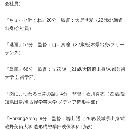
会社員）
『ちょっと吐くね』20分 監督：大野世愛（22歳/北海道
出身/会社員）
『逃避』57分 監督：山口真凜（22歳/栃木県出身/フリー
ランス）
『鳥籠』66分 監督：立花 遼（21歳/大阪府出身/京都芸術
大学 芸術学部）
『肉にまつわる日常の話』4分 監督：石川真衣（22歳/愛
知県出身/名古屋学芸大学 メディア造形学部）
『ParkingArea』9分 監督：増山 透（29歳/茨城県出身/武
蔵野美術大学 造形構想学部映像学科 助教）