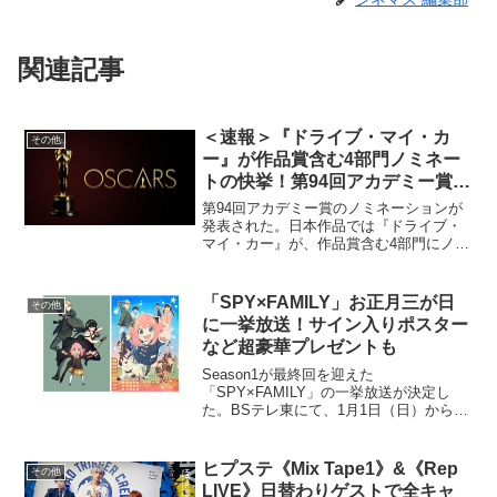
関連記事
＜速報＞『ドライブ・マイ・カ
その他
ー』が作品賞含む4部門ノミネー
トの快挙！第94回アカデミー賞ノ
ミネーション発表！
第94回アカデミー賞のノミネーションが
発表された。日本作品では『ドライブ・
マイ・カー』が、作品賞含む4部門にノミ
ネートされた。日本作品の作品賞ノミネ
ートは史上初となる。授賞式は現地時間
2022年3月27日に開催予定となってい
「SPY×FAMILY」お正月三が日
その他
る。第94回アカ...
に一挙放送！サイン⼊りポスター
など超豪華プレゼントも
Season1が最終回を迎えた
「SPY×FAMILY」の一挙放送が決定し
た。BSテレ東にて、1⽉1⽇（⽇）から3
⽇連続で「SPY×FAMILY イッキ⾒ SP」
を放送。フォージャー家の活躍を振り返
る。さらに、データ放送による超豪華プ
ヒプステ《Mix Tape1》&《Rep
その他
レゼント...
LIVE》日替わりゲストで全キャ