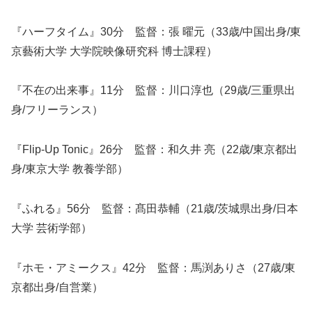
『ハーフタイム』30分 監督：張 曜元（33歳/中国出身/東
京藝術大学 大学院映像研究科 博士課程）
『不在の出来事』11分 監督：川口淳也（29歳/三重県出
身/フリーランス）
『Flip-Up Tonic』26分 監督：和久井 亮（22歳/東京都出
身/東京大学 教養学部）
『ふれる』56分 監督：髙田恭輔（21歳/茨城県出身/日本
大学 芸術学部）
『ホモ・アミークス』42分 監督：馬渕ありさ（27歳/東
京都出身/自営業）