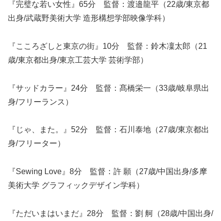
『完璧な若い女性』65分 監督：渡邉龍平（22歳/東京都
出身/武蔵野美術大学 造形構想学部映像学科）
『こころざしと東京の街』10分 監督：鈴木凜太郎（21
歳/東京都出身/東京工芸大学 芸術学部）
『サッドカラー』24分 監督：髙橋栄一（33歳/岐阜県出
身/フリーランス）
『じゃ、また。』52分 監督：石川泰地（27歳/東京都出
身/フリーター）
『Sewing Love』8分 監督：許 願（27歳/中国出身/多摩
美術大学 グラフィックデザイン学科）
『ただいまはいまだ』28分 監督：劉 舸（28歳/中国出身/