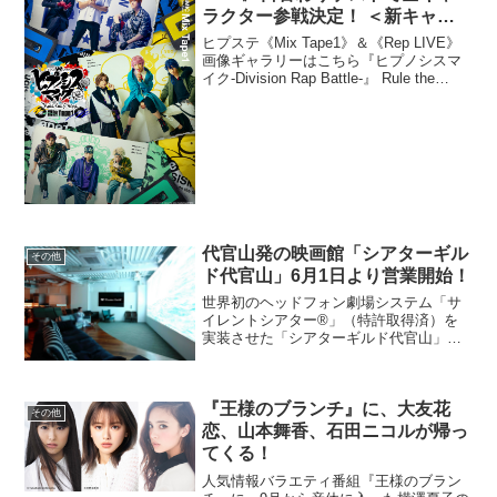
ラクター参戦決定！ ＜新キャス
トメッセージあり＞
ヒプステ《Mix Tape1》＆《Rep LIVE》
画像ギャラリーはこちら『ヒプノシスマ
イク-Division Rap Battle-』 Rule the
Stage《Mix Tape1》と Rule the
Stage《Rep LIVE》...
代官山発の映画館「シアターギル
その他
ド代官山」6月1日より営業開始！
世界初のヘッドフォン劇場システム「サ
イレントシアター®️」（特許取得済）を
実装させた「シアターギルド代官山」
が、6 月1日（火）より営業開始する。
「サイレントシアター®️」とは、株式会
社シアターギルドが発明・開発した、ヘ
『王様のブランチ』に、大友花
ッドフォンで映画を鑑...
その他
恋、山本舞香、石田ニコルが帰っ
てくる！
人気情報バラエティ番組『王様のブラン