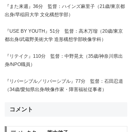
『また来週』36分 監督：ハインズ麻里子（21歳/東京都
出身/早稲田大学 文化構想学部）
『USE BY YOUTH』51分 監督：高木万瑠（20歳/東京
都出身/武蔵野美術大学 造形構想学部映像学科）
『リテイク』110分 監督：中野晃太（35歳/神奈川県出
身/NPO職員）
『リバーシブル／リバーシブル』77分 監督：石田忍道
（34歳/愛知県出身/映像作家・障害福祉従事者）
コメント