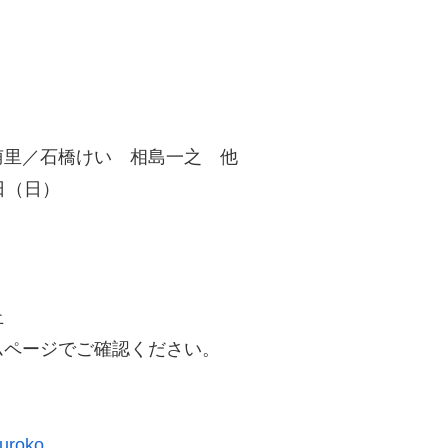
萠里／石橋けい 相島一之 他
2日（日）
定）
止
ムページでご確認ください。
juroko