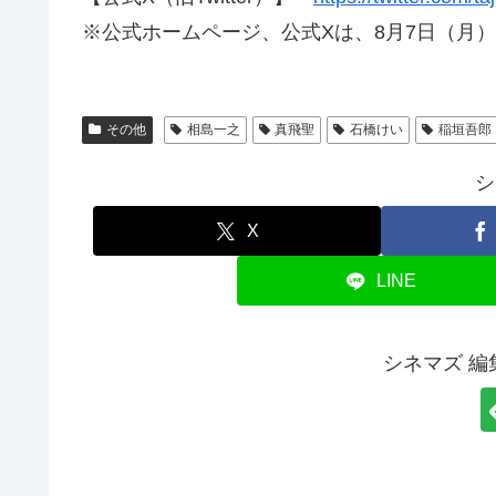
※公式ホームページ、公式Xは、8月7日（月）
その他
相島一之
真飛聖
石橋けい
稲垣吾郎
シ
X
LINE
シネマズ 