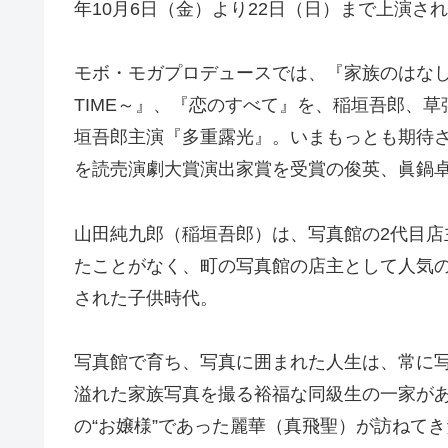
年10月6日（金）より22日（日）まで上演さ
モボ・モガプロデュースでは、『家族のはなしPAR
TIME～』、『恋のすべて』を、稲垣吾郎、
垣吾郎主演『多重露光』。いまもっとも期待
を読売演劇大賞演出家賞を受賞の俊英、眞鍋
山田純九郎（稲垣吾郎）は、写真館の2代目
たことがなく、町の写真館の店主として人気
された子供時代。
写真館で育ち、写真に囲まれた人生は、常に
溢れた家族写真を撮る裕福な同級生の一家があ
の“お嬢様”であった麗華（真飛聖）が訪ねて