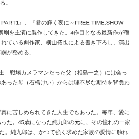
れる。
T1』、『君の輝く夜に～FREE TIME,SHOW
草彅剛を主演に製作してきた。4作目となる最新作が稲
されている劇作家、横山拓也による書き下ろし、演出
卓嗣が務める。
店主。戦場カメラマンだった父（相島一之）には会っ
のあった母（石橋けい）からは理不尽な期待を背負わ
写真に苦しめられてきた人生でもあった。毎年、愛に
った。45歳になった純九郎の元に、その憧れの一家
きた。純九郎は、かつて強く求めた家族の愛情に触れ