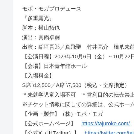
モボ・モガプロデュース
『多重露光』
脚本：横山拓也
演出：眞鍋卓嗣
出演：稲垣吾郎／真飛聖 竹井亮介 橋爪未
【公演日程】2023年10月6日（金）～10月2
【会場】日本青年館ホール
【入場料金】
S席 \12,500／A席 \7,500（税込・全席指
＊未就学児童入場不可 ＊営利目的の転売禁
※チケット情報に関しての詳細は、公式ホー
【企画・製作】（株）モボ・モガ
【公式ホームページ】
https://tajuroko.com/
【公式X（旧Twitter）】
https://twitter.com/ta