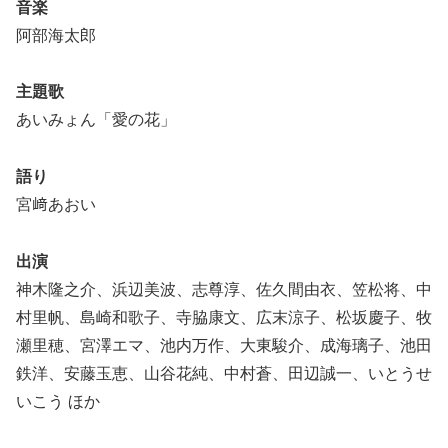
音楽
阿部海太郎
主題歌
あいみょん「愛の花」
語り
宮﨑あおい
出演
神木隆之介、浜辺美波、志尊淳、佐久間由衣、笠松将、中
村里帆、島崎和歌子、寺脇康文、広末涼子、松坂慶子、牧
瀬里穂、宮澤エマ、池内万作、大東駿介、成海璃子、池田
鉄洋、安藤玉恵、山谷花純、中村蒼、田辺誠一、いとうせ
いこう ほか