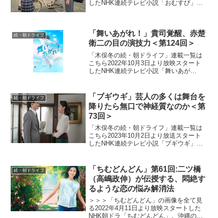
したNHK連続テレビ小説「おむすび」。
平成“ど真ん中”の、2004年(平成16年)。ヒ
ロイン・米田結（よねだ・ゆい）は、福
岡・糸島で両親や祖父母と共に暮らして
「舞いあがれ！」貴司覚醒、赤楚
いた...
続・朝ドライフ
衛二の目の演技力＜第124回＞
「木俣冬の続・朝ドライフ」連載一覧は
こちら2022年10月3日より放映スタート
したNHK連続テレビ小説「舞いあが
れ！」。本作は、主人公・岩倉舞（福原
遥）がものづくりの町・東大阪と自然豊
かな長崎・五島列島で人との絆を育みな
「ブギウギ」芸人の多くは舞台を
続・朝ドライフ
がら、空を飛ぶ夢に向...
降りたら無口で神経質なのか＜第
73回＞
「木俣冬の続・朝ドライフ」連載一覧は
こちら2023年10月2日より放送スタート
したNHK連続テレビ小説「ブギウギ」。
「東京ブギウギ」や「買物ブギー」で知
られる昭和の大スター歌手・笠置シヅ子
をモデルにオリジナルストーリーで描く
「ちむどんどん」第61回:二ツ橋
続・朝ドライフ
本作。歌って踊る...
（高嶋政伸）が伝授する、悶絶す
るような恋の悩み解消法
＞＞＞「ちむどんどん」の画像を全て見
る2022年4月11日より放映スタートした
NHK朝ドラ「ちむどんどん」。沖縄の本