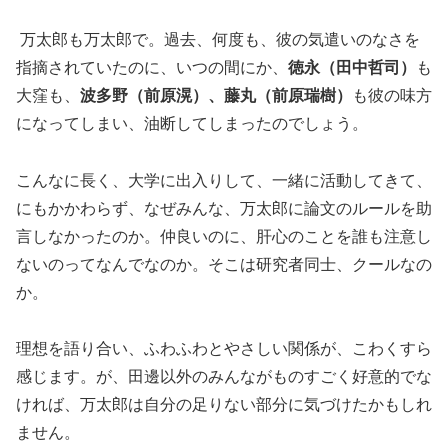
万太郎も万太郎で。過去、何度も、彼の気遣いのなさを
指摘されていたのに、いつの間にか、
徳永（田中哲司）
も
大窪も、
波多野（前原滉）、藤丸（前原瑞樹）
も彼の味方
になってしまい、油断してしまったのでしょう。
こんなに長く、大学に出入りして、一緒に活動してきて、
にもかかわらず、なぜみんな、万太郎に論文のルールを助
言しなかったのか。仲良いのに、肝心のことを誰も注意し
ないのってなんでなのか。そこは研究者同士、クールなの
か。
理想を語り合い、ふわふわとやさしい関係が、こわくすら
感じます。が、田邊以外のみんながものすごく好意的でな
ければ、万太郎は自分の足りない部分に気づけたかもしれ
ません。