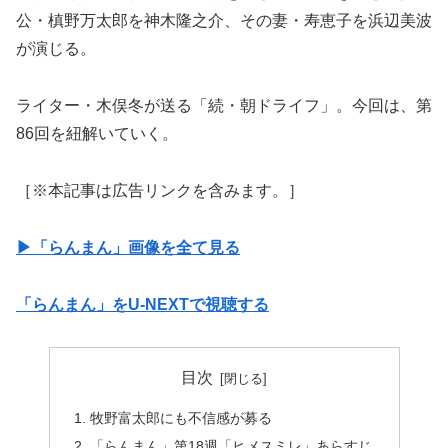
公・槙野万太郎を神木隆之介、その妻・寿恵子を浜辺美波
が演じる。
ライター・木俣冬が送る「続・朝ドライフ」。今回は、第
86回を紐解いていく。
［※本記事は広告リンクを含みます。］
▶︎「らんまん」画像を全て見る
「らんまん」をU-NEXTで視聴する
目次
牧野富太郎にも不信感が募る
「らんまん」第18週「ヒメスミレ」あらすじ