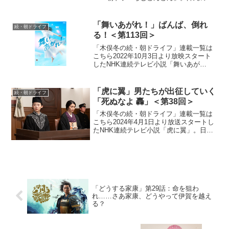
土復帰50年に合わせて放映される本作
は、復帰前の沖縄を舞台に、沖縄料理に
夢をかける主人公と支え合う兄妹たちの
「舞いあがれ！」ばんば、倒れ
続・朝ドライフ
絆を描くストーリ...
る！＜第113回＞
「木俣冬の続・朝ドライフ」連載一覧は
こちら2022年10月3日より放映スタート
したNHK連続テレビ小説「舞いあが
れ！」。本作は、主人公・岩倉舞（福原
遥）がものづくりの町・東大阪と自然豊
かな長崎・五島列島で人との絆を育みな
「虎に翼」男たちが出征していく
続・朝ドライフ
がら、空を飛ぶ夢に向...
「死ぬなよ 轟」＜第38回＞
「木俣冬の続・朝ドライフ」連載一覧は
こちら2024年4月1日より放送スタートし
たNHK連続テレビ小説「虎に翼」。日本
史上で初めて法曹の世界に飛び込んだ女
性をモデルにオリジナルストーリーで描
く本作。困難な時代に生まれながらも仲
間たちと切磋琢磨...
「どうする家康」第29話：命を狙わ
れ……さあ家康、どうやって伊賀を越え
る？