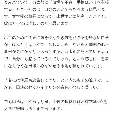
まみれていて、万太郎に「傲慢で不遜。手柄ばかりを主張
する」と言ったのは、自分のことでもあるように思えま
す。女学校の校長になって、出世争いに勝利したことも、
彼にとっては虚しいのだと思います。
出世のために周囲に気を使う生き方をせざるを得ない自分
が、ほんとうはいやで、苦しいから、やたらと周囲の似た
事例が気にかかりいらっとする。万太郎に怒っているよう
で、自分にも怒っているのでしょう。という感じに、悪者
になりそうな田邊に心を寄せる余地が描かれています。
「君には何度も忠告してきた」というのもその通りで。し
かも、田邊の弾くバイオリンの音色が悲しく美しい。
でも田邊は、やっぱり鬼。土佐の植物目録と標本500点を
大学に寄贈しろとまで言います。