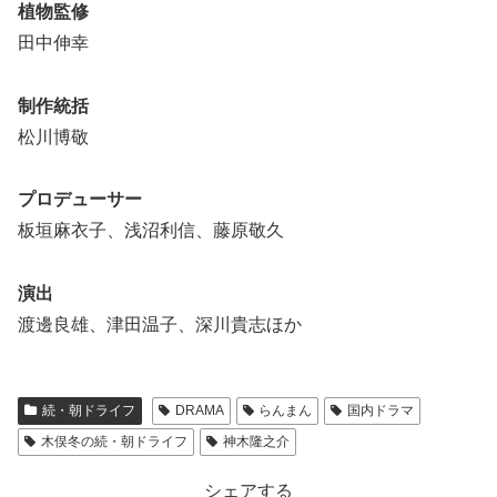
植物監修
田中伸幸
制作統括
松川博敬
プロデューサー
板垣麻衣子、浅沼利信、藤原敬久
演出
渡邊良雄、津田温子、深川貴志ほか
続・朝ドライフ
DRAMA
らんまん
国内ドラマ
木俣冬の続・朝ドライフ
神木隆之介
シェアする