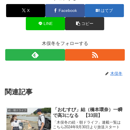
X
Facebook
はてブ
LINE
コピー
木俣冬をフォローする
木俣冬
関連記事
「おむすび」結（橋本環奈）一瞬
続・朝ドライフ
で高3になる 【33回】
「木俣冬の続・朝ドライフ」連載一覧は
こちら2024年9月30日より放送スタート