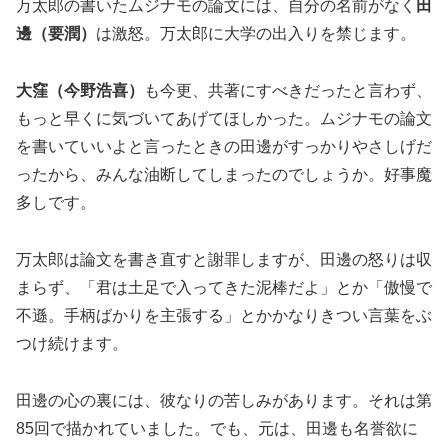
万太郎の書いたムジナモの論文には、自分の名前がなく
田
邊（要潤）
は激怒。万太郎に大学の出入りを禁じます。
大窪（今野浩喜）
も今更、共著にすべきだったと言わず、
もっと早くに気づいてあげてほしかった。ムジナモの論文
を書いていいよと言ったときの田邊がすっかりやさしげだ
ったから、みんな油断してしまったのでしょうか。好事魔
多しです。
万太郎は論文を書き直すと謝罪しますが、田邊の怒りは収
まらず、「君は土足で入ってきた泥棒だよ」とか「傲慢で
不遜。手柄ばかりを主張する」とかかなりきつい言葉をぶ
つけ続けます。
田邊の心の裏には、彼なりの苦しみがあります。それは第
85回で描かれていました。でも、元は、田邊も名誉欲に