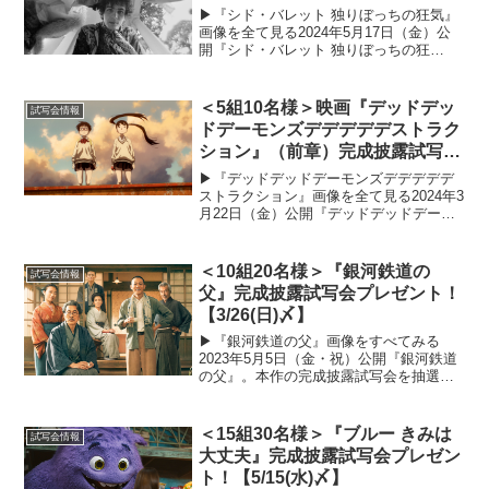
▶︎『シド・バレット 独りぼっちの狂気』
画像を全て見る2024年5月17日（金）公
開『シド・バレット 独りぼっちの狂
気』。本作の試写会を抽選で5組10名様に
プレゼントいたします！以下の応募概要
と注意事項をよくご確認のうえ、ぜひご
＜5組10名様＞映画『デッドデッ
試写会情報
応募ください...
ドデーモンズデデデデデストラク
ション』（前章）完成披露試写会
プレゼント！【2/17(土)〆】
▶︎『デッドデッドデーモンズデデデデデ
ストラクション』画像を全て見る2024年3
月22日（金）公開『デッドデッドデーモ
ンズデデデデデストラクション』＜前章
＞。本作の試写会を抽選で5組10名様にプ
レゼントいたします！以下の応募概要と
＜10組20名様＞『銀河鉄道の
試写会情報
注意事項を...
父』完成披露試写会プレゼント！
【3/26(日)〆】
▶︎『銀河鉄道の父』画像をすべてみる
2023年5月5日（金・祝）公開『銀河鉄道
の父』。本作の完成披露試写会を抽選で
10組20名様にプレゼントいたします！以
下の応募概要と注意事項をよくご確認の
うえ、ぜひご応募ください！『銀河鉄道
＜15組30名様＞『ブルー きみは
試写会情報
の父』完成披露...
大丈夫』完成披露試写会プレゼン
ト！【5/15(水)〆】