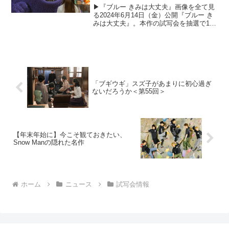
▶︎『ブルー きみは大丈夫』画像を全て見
る2024年6月14日（金）公開『ブルー き
みは大丈夫』。本作の試写会を抽選で15
組30名様にプレゼントいたします！以下
の応募概要と注意事項をよくご確認のう
え、ぜひご応募ください。試写会の概要■
開催日...
「ブギウギ」スズ子があまりに初心過ぎ
ないだろうか＜第55回＞
【年末年始に】今こそ観ておきたい、
Snow Manの隠れた名作
ホーム
ニュース
試写会情報