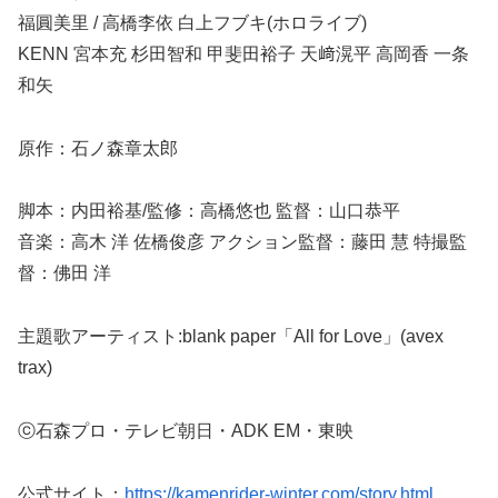
福圓美里 / 高橋李依 白上フブキ(ホロライブ)
KENN 宮本充 杉田智和 甲斐田裕子 天﨑滉平 高岡香 一条
和矢
原作：石ノ森章太郎
脚本：内田裕基/監修：高橋悠也 監督：山口恭平
音楽：高木 洋 佐橋俊彦 アクション監督：藤田 慧 特撮監
督：佛田 洋
主題歌アーティスト:blank paper「All for Love」(avex
trax)
ⓒ石森プロ・テレビ朝日・ADK EM・東映
公式サイト：
https://kamenrider-winter.com/story.html