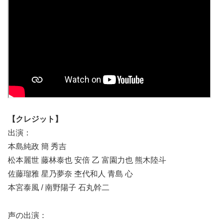
【クレジット】
出演：
本島純政 簡 秀吉
松本麗世 藤林泰也 安倍 乙 富園力也 熊木陸斗
佐藤瑠雅 星乃夢奈 杢代和人 青島 心
本宮泰風 / 南野陽子 石丸幹二
声の出演：