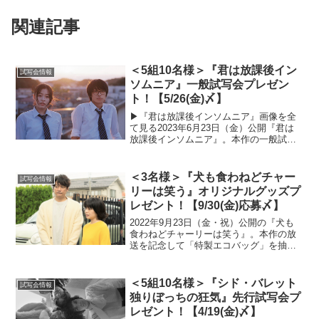
関連記事
＜5組10名様＞『君は放課後イン
試写会情報
ソムニア』一般試写会プレゼン
ト！【5/26(金)〆】
▶︎『君は放課後インソムニア』画像を全
て見る2023年6月23日（金）公開『君は
放課後インソムニア』。本作の一般試写
会を抽選で5組10名様にプレゼントいたし
ます！以下の応募概要と注意事項をよく
ご確認のうえ、ぜひご応募ください。一
＜3名様＞『犬も食わねどチャー
試写会情報
般試写会の概...
リーは笑う』オリジナルグッズプ
レゼント！【9/30(金)応募〆】
2022年9月23日（金・祝）公開の『犬も
食わねどチャーリーは笑う』。本作の放
送を記念して「特製エコバッグ」を抽選
で3名様にプレゼントいたします！以下の
応募概要と注意事項をよくご確認のう
え、ぜひご応募ください！「特製エコバ
＜5組10名様＞『シド・バレット
試写会情報
ッグ」プレゼントの...
独りぼっちの狂気』先行試写会プ
レゼント！【4/19(金)〆】