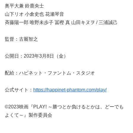
奥平大兼 鈴鹿央士
山下リオ 小倉史也 花瀬琴音
斉藤陽一郎 唯野未歩子 冨樫 真 山田キヌヲ / 三浦誠己
監督：古厩智之
公開日：2023年3月8日（金）
配給：ハピネット・ファントム・スタジオ
公式サイト：
https://happinet-phantom.com/play/
©2023映画『PLAY! ～勝つとか負けるとかは、どーでも
よくて～』製作委員会