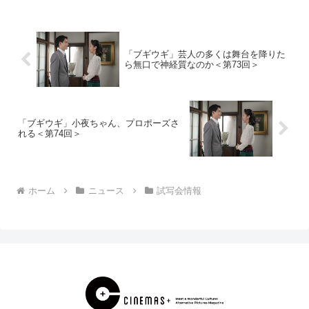
え、ぜひご応募ください。試写会の概要■
開催日時8月...
「ブギウギ」芸人の多くは舞台を降りた
ら無口で神経質なのか＜第73回＞
「ブギウギ」小夜ちゃん、プロポーズさ
れる＜第74回＞
ホーム
ニュース
試写会情報