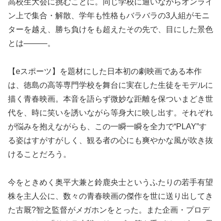
高校生大会に挑むことに。同じ学校に通いながらオンライ
ン上で集合・解散、学年も性格もバラバラの3人組がモニ
ターを越え、勝ち負けをも超えたその先で、目にした景色
とは―――。
【eスポーツ】を題材にした日本初の劇映画である本作
は、徳島の高等専門学校を舞台に実在した生徒をモデルに
描く青春映画。本音を語らず微妙な距離を保ついまどき世
代を、時に笑いを誘いながら等身大に映し出す。それぞれ
が悩みを抱えながらも、この一瞬一瞬を全力で“PLAY”す
る姿はすがすがしく、観る者の心にも爽やかな風が吹き抜
けることだろう。
今をときめく奥平大兼と鈴鹿央士というふたりの若手有望
株を主人公に、数々の青春映画の傑作を世に送り出してき
た古厩?智之監督がメガホンをとった。また企画・プロデ