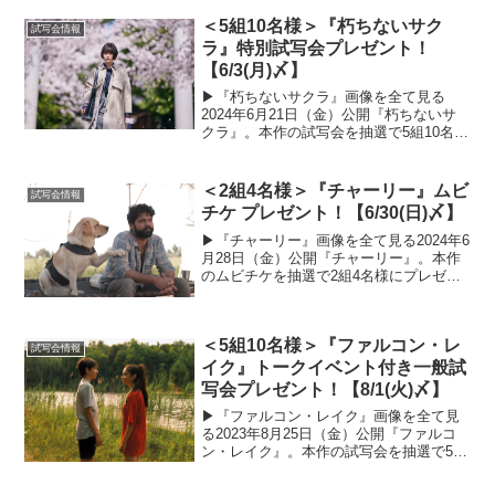
の応募概要と注意事項をよくご確認のう
え、ぜひご応募ください。試写会の概要■
＜5組10名様＞『朽ちないサク
試写会情報
開催日...
ラ』特別試写会プレゼント！
【6/3(月)〆】
▶︎『朽ちないサクラ』画像を全て見る
2024年6月21日（金）公開『朽ちないサ
クラ』。本作の試写会を抽選で5組10名様
にプレゼントいたします！以下の応募概
要と注意事項をよくご確認のうえ、ぜひ
ご応募ください。試写会の概要■開催日時
＜2組4名様＞『チャーリー』ムビ
試写会情報
6月12日（...
チケ プレゼント！【6/30(日)〆】
▶︎『チャーリー』画像を全て見る2024年6
月28日（金）公開『チャーリー』。本作
のムビチケを抽選で2組4名様にプレゼン
トいたします！以下の応募概要と注意事
項をよくご確認のうえ、ぜひご応募くだ
さい。プレゼントの概要■プレゼントご用
＜5組10名様＞『ファルコン・レ
意数2組4...
試写会情報
イク』トークイベント付き一般試
写会プレゼント！【8/1(火)〆】
▶︎『ファルコン・レイク』画像を全て見
る2023年8月25日（金）公開『ファルコ
ン・レイク』。本作の試写会を抽選で5組
10名様にプレゼントいたします！以下の
応募概要と注意事項をよくご確認のう