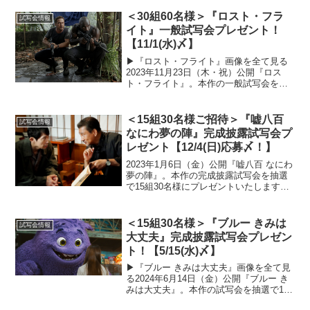
＜30組60名様＞『ロスト・フラ
試写会情報
イト』一般試写会プレゼント！
【11/1(水)〆】
▶︎『ロスト・フライト』画像を全て見る
2023年11月23日（木・祝）公開『ロス
ト・フライト』。本作の一般試写会を抽
選で30組60名様にプレゼントいたしま
す！以下の応募概要と注意事項をよくご
確認のうえ、ぜひご応募ください。試写
＜15組30名様ご招待＞『嘘八百
試写会情報
会の概要■開催...
なにわ夢の陣』完成披露試写会プ
レゼント【12/4(日)応募〆！】
2023年1月6日（金）公開『嘘八百 なにわ
夢の陣』。本作の完成披露試写会を抽選
で15組30名様にプレゼントいたします！
以下の応募概要と注意事項をよくご確認
のうえ、ぜひご応募ください！『嘘八百
なにわ夢の陣』 完成披露試写会の概要■
＜15組30名様＞『ブルー きみは
試写会情報
開催日時...
大丈夫』完成披露試写会プレゼン
ト！【5/15(水)〆】
▶︎『ブルー きみは大丈夫』画像を全て見
る2024年6月14日（金）公開『ブルー き
みは大丈夫』。本作の試写会を抽選で15
組30名様にプレゼントいたします！以下