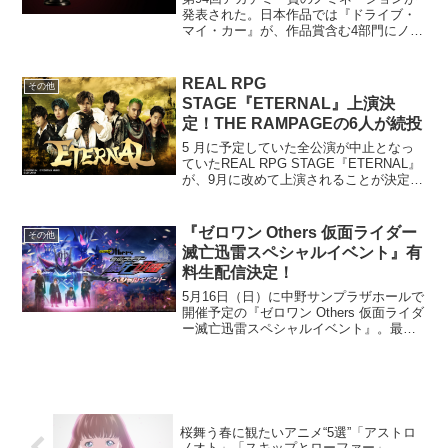
発表された。日本作品では『ドライブ・
マイ・カー』が、作品賞含む4部門にノミ
ネートされた。日本作品の作品賞ノミネ
ートは史上初となる。授賞式は現地時間
2022年3月27日に開催予定となってい
REAL RPG
その他
る。第94回アカ...
STAGE『ETERNAL』上演決
定！THE RAMPAGEの6⼈が続投
5 ⽉に予定していた全公演が中⽌となっ
ていたREAL RPG STAGE『ETERNAL』
が、9⽉に改めて上演されることが決定し
た。公演期間は2021 年9 ⽉22 ⽇（⽔）・
23 ⽇（⽊・祝）、東京ガーデンシアター
にて上演される。出演は、...
『ゼロワン Others 仮面ライダー
その他
滅亡迅雷スペシャルイベント』有
料生配信決定！
5月16日（日）に中野サンプラザホールで
開催予定の『ゼロワン Others 仮面ライダ
ー滅亡迅雷スペシャルイベント』。最終
公演である２回目公演の有料生配信が緊
急決定した。配信チケットは「streaming
＋」で5月12日（水）AM10:00...
桜舞う春に観たいアニメ“5選”「アストロ
ノオト」「スキップとローファー」