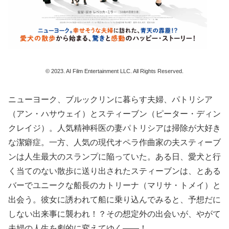
© 2023. AI Film Entertainment LLC. All Rights Reserved.
ニューヨーク、ブルックリンに暮らす夫婦、パトリシア
（アン・ハサウェイ）とスティーブン（ピーター・ディン
クレイジ）。人気精神科医の妻パトリシアは掃除が大好き
な潔癖症。一方、人気の現代オペラ作曲家の夫スティーブ
ンは人生最大のスランプに陥っていた。ある日、愛犬と行
く当てのない散歩に送り出されたスティーブンは、とある
バーでユニークな船⻑のカトリーナ（マリサ・トメイ）と
出会う。彼女に誘われて船に乗り込んでみると、予想だに
しない出来事に襲われ！？その想定外の出会いが、やがて
夫婦の人生を劇的に変えてゆく——！