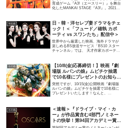
育成ゲーム『A3!（エースリー）』を舞台
化したMANKAI STAGE『A3!』。2021年
12月より東京国際フォーラム ホールCに
て上演予定のMANKAI STAGE『A3!』
Troupe LIVE...
日・韓・洋セレブ妻ドラマをチェ
その他
ック！＜「フュード／確執 カポ
ーティ vs スワンたち」配信中＞
世界中から厳選した映画、海外ドラマが
楽しめるBS放送サービス「BS10 スター
チャンネル」では、 天才作家カポーティ
と美しきセレブ妻たちの間に生じた実話
を基に豪華キャストで描いた最新海外ド
ラマ「フュード／確執 カポーティ vs ス
【10/8(金)応募締切！】映画『劇
その他
ワンたち」...
場版 ルパンの娘』ムビチケ抽選
で10名様にプレゼントのお知ら
せ！
突然ですが、10/15(金)公開映画『劇場版
ルパンの娘』ムビチケを抽選で10名様に
プレゼントいたします！なんと、
cinemas PLUS会員の方は当選確率アッ
プ！！以下の応募概要をご確認のうえ、
ぜひ会員登録＆ご応募をお願いいたしま
＜速報＞『ドライブ・マイ・カ
その他
す！ムビ...
ー』が作品賞含む4部門ノミネー
トの快挙！第94回アカデミー賞ノ
ミネーション発表！
第94回アカデミー賞のノミネーションが