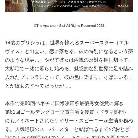
©The Apartment S.r.l. All Rights Reserved 2023
14歳のプリシラは、世界が憧れるスーパースター（エル
ヴィス）と出会い、恋に落ちる。彼の特別になるという夢
のような現実…。やがて彼女は両親の反対を押し切って、
大邸宅で一緒に暮らし始める。魅惑的な別世界に足を踏み
入れたプリシラにとって、彼の色に染まり、そばにいるこ
とが彼女のすべてだったが…。
本作で第80回ベネチア国際映画祭最優秀女優賞に輝き、
第81回ゴールデングローブ賞主演女優賞（ドラマ部門）
にもノミネートされたケイリー・スピーニーが主演を務め
る。人気絶頂のスーパースターと結ばれるまでの”おとぎ
話”のような物語だけでなく、そのおとぎ話の終焉までを