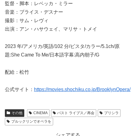
監督・脚本：レベッカ・ミラー
音楽：ブライス・デスナー
撮影：サム・レヴィ
出演：アン・ハサウェイ、マリサ・トメイ
2023 年/アメリカ/英語/102 分/ビスタ/カラー/5.1ch/原
題:She Came To Me/日本語字幕:高内朝子/G
配給：松竹
公式サイト：
https://movies.shochiku.co.jp/BrooklynOpera/
その他
CINEMA
パスト ライブス／再会
プリシラ
ブルックリンでオペラを
シェアする