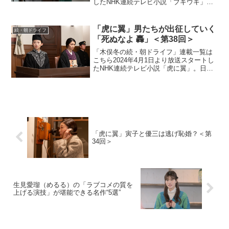
したNHK連続テレビ小説「ブギウギ」。
「東京ブギウギ」や「買物ブギー」で知
られる昭和の大スター歌手・笠置シヅ子
をモデルにオリジナルストーリーで描く
「虎に翼」男たちが出征していく
続・朝ドライフ
本作。歌って踊る...
「死ぬなよ 轟」＜第38回＞
「木俣冬の続・朝ドライフ」連載一覧は
こちら2024年4月1日より放送スタートし
たNHK連続テレビ小説「虎に翼」。日本
史上で初めて法曹の世界に飛び込んだ女
性をモデルにオリジナルストーリーで描
く本作。困難な時代に生まれながらも仲
間たちと切磋琢磨...
「虎に翼」寅子と優三は逃げ恥婚？＜第
34回＞
生見愛瑠（めるる）の「ラブコメの質を
上げる演技」が堪能できる名作“5選”