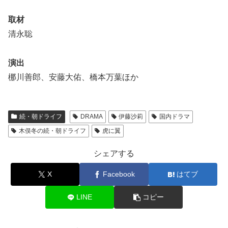
取材
清永聡
演出
梛川善郎、安藤大佑、橋本万葉ほか
続・朝ドライフ
DRAMA
伊藤沙莉
国内ドラマ
木俣冬の続・朝ドライフ
虎に翼
シェアする
X
Facebook
はてブ
LINE
コピー