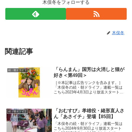
木俣冬をフォローする
木俣冬
関連記事
「らんまん」国芳は火消しと猫が
続・朝ドライフ
好き＜第49回＞
［※本記事は広告リンクを含みます。］
「木俣冬の続・朝ドライフ」連載一覧は
こちら2023年4月3日より放送スタートし
たNHK連続テレビ小説「らんまん」。
「日本の植物学の父」と呼ばれる高知県
出身の植物学者・牧野富太郎の人生をモ
「おむすび」孝雄役・緒形直人さ
デルにオリジナルス...
続・朝ドライフ
ん「あさイチ」登場【85回】
「木俣冬の続・朝ドライフ」連載一覧は
こちら2024年9月30日より放送スタート