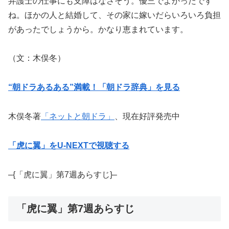
弁護士の仕事にも支障はなさそう。優三でよかったです
ね。ほかの人と結婚して、その家に嫁いだらいろいろ負担
があったでしょうから。かなり恵まれています。
（文：木俣冬）
“朝ドラあるある”満載！「朝ドラ辞典」を見る
木俣冬著
「ネットと朝ドラ」
、現在好評発売中
「虎に翼」をU-NEXTで視聴する
–{「虎に翼」第7週あらすじ}–
「虎に翼」第7週あらすじ