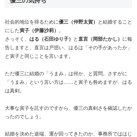
優三の気持ち
社会的地位を得るために
優三（仲野太賀）
と結婚すること
にした
寅子（伊藤沙莉）
。
さっそく、
はる（石田ゆり子）
と
直言（岡部たかし）
に報
告しますと、直言は戸惑い、はるは「その手があったか」
と寅子と同じことを言います。
ただ優三に結婚の「うまみ」は何か、と質問。さすがに
「うまみ」という言い方は……と寅子も咎めますが、はる
は真剣。
大事な寅子を託すのですから、優三の真剣さを確認したか
ったのでしょう。
結婚を決めた途端、運が回ってきたのか、事務所でははじ