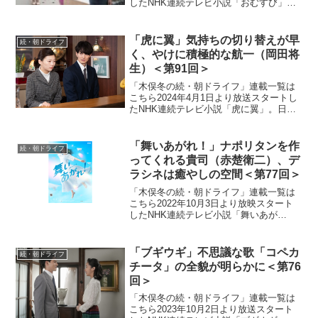
したNHK連続テレビ小説「おむすび」。
平成“ど真ん中”の、2004年(平成16年)。ヒ
ロイン・米田結（よねだ・ゆい）は、福
岡・糸島で両親や祖父母と共に暮らして
「虎に翼」気持ちの切り替えが早
続・朝ドライフ
いた...
く、やけに積極的な航一（岡田将
生）＜第91回＞
「木俣冬の続・朝ドライフ」連載一覧は
こちら2024年4月1日より放送スタートし
たNHK連続テレビ小説「虎に翼」。日本
史上で初めて法曹の世界に飛び込んだ女
性をモデルにオリジナルストーリーで描
く本作。困難な時代に生まれながらも仲
「舞いあがれ！」ナポリタンを作
続・朝ドライフ
間たちと切磋琢磨...
ってくれる貴司（赤楚衛二）、デ
ラシネは癒やしの空間＜第77回＞
「木俣冬の続・朝ドライフ」連載一覧は
こちら2022年10月3日より放映スタート
したNHK連続テレビ小説「舞いあが
れ！」。本作は、主人公・岩倉舞（福原
遥）がものづくりの町・東大阪と自然豊
かな長崎・五島列島で人との絆を育みな
「ブギウギ」不思議な歌「コペカ
続・朝ドライフ
がら、空を飛ぶ夢に向...
チータ」の全貌が明らかに＜第76
回＞
「木俣冬の続・朝ドライフ」連載一覧は
こちら2023年10月2日より放送スタート