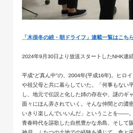
「木俣冬の続・朝ドライフ」連載一覧はこち
2024年9月30日より放送スタートしたNHK
平成“ど真ん中”の、2004年(平成16年)。
や祖父母と共に暮らしていた。「何事もない
し、地元で伝説と化した姉の存在や、謎のギ
面々にほん弄されていく。そんな仲間との濃
いきり楽しんでいいんだ」ということを――
青春時代を謳歌した自然豊かな糸島、そして
神戸。ふたつの土地での経験を通じて、食と栄