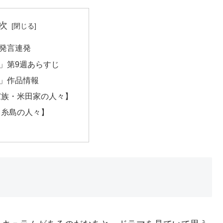
次
発言連発
」第9週あらすじ
」作品情報
家族・米田家の人々】
・糸島の人々】