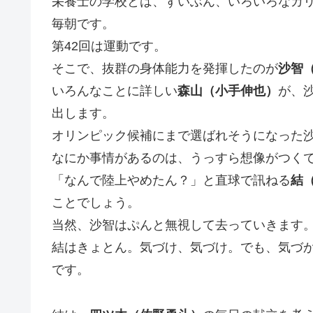
栄養士の学校とは、ずいぶん、いろいろなカ
毎朝です。
第42回は運動です。
そこで、抜群の身体能力を発揮したのが
沙智
いろんなことに詳しい
森山（小手伸也）
が、
出します。
オリンピック候補にまで選ばれそうになった
なにか事情があるのは、うっすら想像がつく
「なんで陸上やめたん？」と直球で訊ねる
結
ことでしょう。
当然、沙智はぷんと無視して去っていきます
結はきょとん。気づけ、気づけ。でも、気づ
です。