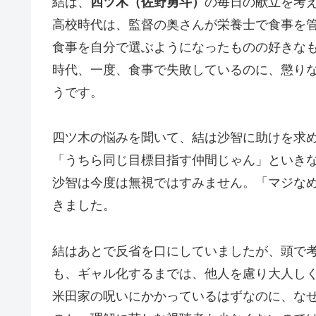
結は、
四ツ木（佐野勇斗）
の毎日の献立を考
高校時代は、監督の奥さんが栄養士で食事を
食事を自分で選ぶようになったものの好きな
時代、一度、食事で失敗しているのに、懲り
うです。
四ツ木の悩みを聞いて、結は沙智に助けを求
「うちら同じ目標目指す仲間じゃん」といき
沙智は今度は無視ではすみません。「マジな
きました。
結はあとで反省を口にしていましたが、頭で
も、ギャル化するまでは、他人を慮り大人し
米田家の呪いにかかっているはずなのに、な