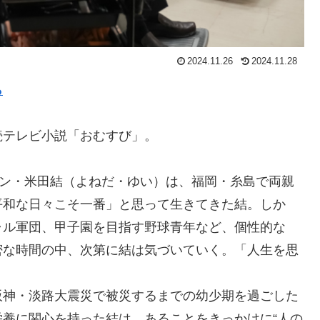
2024.11.26
2024.11.28
ら
連続テレビ小説「おむすび」。
ヒロイン・米田結（よねだ・ゆい）は、福岡・糸島で両親
平和な日々こそ一番」と思って生きてきた結。しか
ャル軍団、甲子園を目指す野球青年など、個性的な
密な時間の中、次第に結は気づいていく。「人生を思
。
阪神・淡路大震災で被災するまでの幼少期を過ごした
養に関心を持った結は、あることをきっかけに“人の