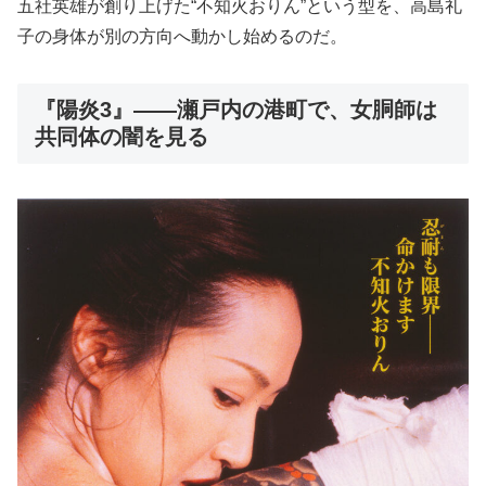
五社英雄が創り上げた“不知火おりん”という型を、高島礼
子の身体が別の方向へ動かし始めるのだ。
『陽炎3』――瀬戸内の港町で、女胴師は
共同体の闇を見る