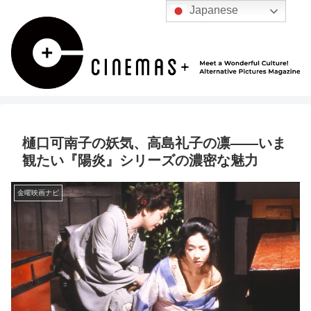
Japanese
樋口可南子の妖気、高島礼子の凛――いま
観たい『陽炎』シリーズの濃密な魅力
金曜映画ナビ