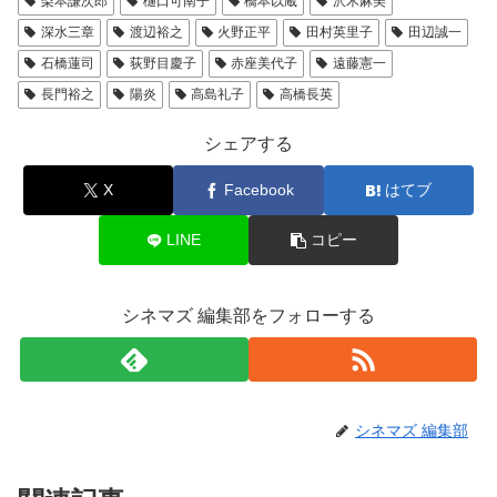
梨本謙次郎
樋口可南子
橋本以蔵
沢木麻美
深水三章
渡辺裕之
火野正平
田村英里子
田辺誠一
石橋蓮司
荻野目慶子
赤座美代子
遠藤憲一
長門裕之
陽炎
高島礼子
高橋長英
シェアする
X
Facebook
はてブ
LINE
コピー
シネマズ 編集部をフォローする
シネマズ 編集部