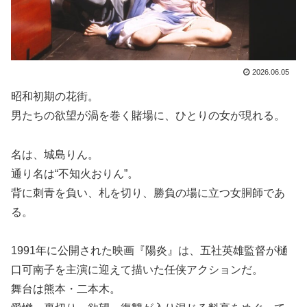
2026.06.05
昭和初期の花街。
男たちの欲望が渦を巻く賭場に、ひとりの女が現れる。
名は、城島りん。
通り名は“不知火おりん”。
背に刺青を負い、札を切り、勝負の場に立つ女胴師であ
る。
1991年に公開された映画『陽炎』は、五社英雄監督が樋
口可南子を主演に迎えて描いた任侠アクションだ。
舞台は熊本・二本木。