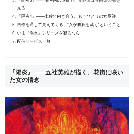
『陽炎3』――瀬戸内の港町で、女胴師は共同体の闇を
見る
『陽炎4』――土佐で向き合う、もうひとりの女胴師
四作を通して見えてくる、“女が勝負を裁く”ということ
いま『陽炎』シリーズを観るなら
配信サービス一覧
『陽炎』――五社英雄が描く、花街に咲い
た女の情念