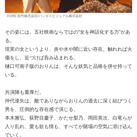
©1991 松竹株式会社/バンダイビジュアル株式会社
その姿には、五社映画ならではの“女を神話化する力”があ
る。
現実の女というより、炎や水や闇に近い存在。触れれば火
傷をし、近づけば呑み込まれる。
樋口可南子版のおりんは、そんな妖気と品格を併せ持って
いる。
共演陣も重厚だ。
仲代達矢は、敵でありながらおりんの過去に深く結びつく
男を、圧倒的な存在感で演じる。
本木雅弘、荻野目慶子、かたせ梨乃、岡田英次、白竜らが
入り乱れ、愛も欲も情も、すべてが賭場の空気に溶け込ん
でいく。