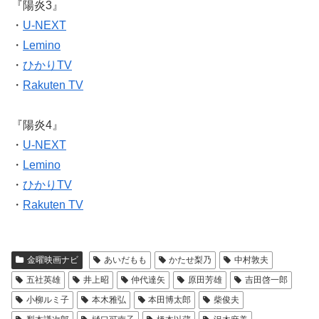
『陽炎3』
・
U-NEXT
・
Lemino
・
ひかりTV
・
Rakuten TV
『陽炎4』
・
U-NEXT
・
Lemino
・
ひかりTV
・
Rakuten TV
金曜映画ナビ
あいだもも
かたせ梨乃
中村敦夫
五社英雄
井上昭
仲代達矢
原田芳雄
吉田啓一郎
小柳ルミ子
本木雅弘
本田博太郎
柴俊夫