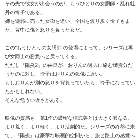
その先で彼女が出会うのが、もうひとりの女胴師・乱れ牡
丹の怜子である。
姉を遊郭に売った女衒を追い、全国を渡り歩く怜子もま
た、背中に傷と怒りを負った女だ。
この“もうひとりの女胴師”の登場によって、シリーズは再
び女同士の勝負へと戻ってくる。
ただし『陽炎2』の由良が、おりんの過去に絡む姉貴分だ
ったのに対し、怜子はおりんの鏡像に近い。
もしおりんが別の怒りを背負っていたら、怜子になってい
たかもしれない。
そんな危うい近さがある。
映像の質感も、第1作の濃密な様式美とは大きく異なる。
より荒く、より軽く、より活劇的だ。シリーズの終盤に来
て、『陽炎』は豪華な映画的空間から、旅と路上の感覚へ