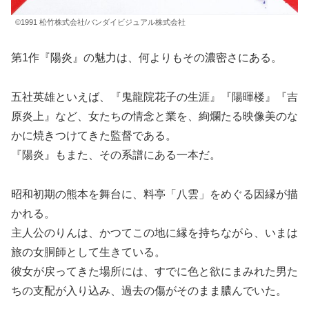
©1991 松竹株式会社/バンダイビジュアル株式会社
第1作『陽炎』の魅力は、何よりもその濃密さにある。
五社英雄といえば、『鬼龍院花子の生涯』『陽暉楼』『吉
原炎上』など、女たちの情念と業を、絢爛たる映像美のな
かに焼きつけてきた監督である。
『陽炎』もまた、その系譜にある一本だ。
昭和初期の熊本を舞台に、料亭「八雲」をめぐる因縁が描
かれる。
主人公のりんは、かつてこの地に縁を持ちながら、いまは
旅の女胴師として生きている。
彼女が戻ってきた場所には、すでに色と欲にまみれた男た
ちの支配が入り込み、過去の傷がそのまま膿んでいた。