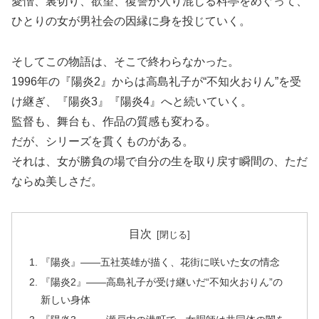
愛憎、裏切り、欲望、復讐が入り混じる料亭をめぐって、
ひとりの女が男社会の因縁に身を投じていく。
そしてこの物語は、そこで終わらなかった。
1996年の『陽炎2』からは高島礼子が“不知火おりん”を受
け継ぎ、『陽炎3』『陽炎4』へと続いていく。
監督も、舞台も、作品の質感も変わる。
だが、シリーズを貫くものがある。
それは、女が勝負の場で自分の生を取り戻す瞬間の、ただ
ならぬ美しさだ。
目次
『陽炎』――五社英雄が描く、花街に咲いた女の情念
『陽炎2』――高島礼子が受け継いだ“不知火おりん”の
新しい身体