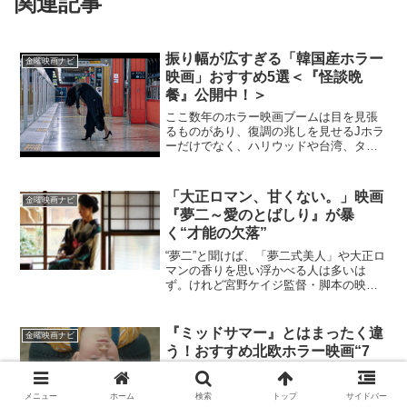
関連記事
振り幅が広すぎる「韓国産ホラー
金曜映画ナビ
映画」おすすめ5選＜『怪談晩
餐』公開中！＞
ここ数年のホラー映画ブームは目を見張
るものがあり、復調の兆しを見せるJホラ
ーだけでなく、ハリウッドや台湾、タイ
など世界各地のホラー譚が観客を震え上
がらせている。7月19日に公開を迎えた
『怪談晩餐』も、お隣り韓国からやって
「大正ロマン、甘くない。」映画
金曜映画ナビ
きたホラー映画。韓国...
『夢二～愛のとばしり』が暴
く“才能の欠落”
“夢二”と聞けば、「夢二式美人」や大正ロ
マンの香りを思い浮かべる人は多いは
ず。けれど宮野ケイジ監督・脚本の映画
『夢二～愛のとばしり』は、そこに寄り
かからない。美しい時代絵の向こう側
で、夢二という男の「埋まらない穴」を
『ミッドサマー』とはまったく違
金曜映画ナビ
凝視し、その穴に触れてし...
う！おすすめ北欧ホラー映画“7
選”
世の中には多種多様なホラーがあり、日
メニュー
ホーム
検索
トップ
サイドバー
本のホラーでは「じわじわくる」「精神