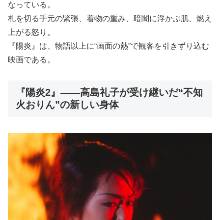
なっている。
札を切る手元の緊張、着物の重み、暗闇に浮かぶ肌、燃え
上がる怒り。
『陽炎』は、物語以上に“画面の熱”で観客を引きずり込む
映画である。
『陽炎2』――高島礼子が受け継いだ“不知
火おりん”の新しい身体