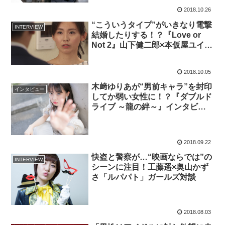
2018.10.26
“こういうタイプ”がいきなり電撃
INTERVIEW
結婚したりする！？『Love or
Not 2』山下健二郎×本仮屋ユイカ
対談
2018.10.05
木﨑ゆりあが“男前キャラ”を封印
インタビュー
してか弱い女性に！？『ダブルド
ライブ ～龍の絆～』インタビュ
ー
2018.09.22
快盗と警察が…“映画ならでは”の
INTERVIEW
シーンに注目！工藤遥×奥山かず
さ「ルパパト」ガールズ対談
2018.08.03