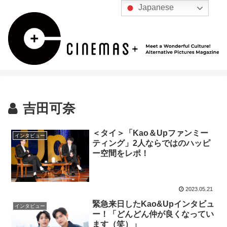
Japanese
吉田可奈
＜タイ＞「Kao＆Upファンミー
インタビュー
ティング」2人ならではのハッピ
ー空間をレポ！
2023.05.21
緊急来日したKao&Upインタビュ
インタビュー
ー！「どんどん仲が良くなってい
ます（笑）」