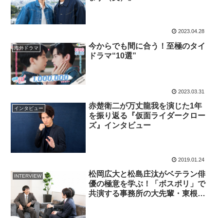
2023.04.28
今からでも間に合う！至極のタイ
海外ドラマ
ドラマ“10選”
2023.03.31
赤楚衛二が万丈龍我を演じた1年
インタビュー
を振り返る『仮面ライダークロー
ズ』インタビュー
2019.01.24
松岡広大と松島庄汰がベテラン俳
INTERVIEW
優の極意を学ぶ！「ボスポリ」で
共演する事務所の大先輩・東根作
寿英を直撃