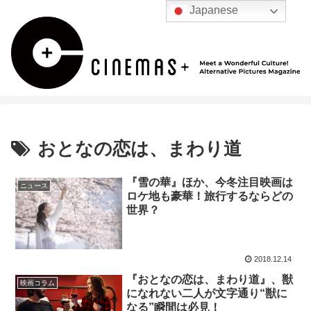
Japanese
おとなの恋は、まわり道
『雪の華』ほか、今冬注目映画は
ニュース
ロケ地も豪華！旅行するならどの
世界？
2018.12.14
『おとなの恋は、まわり道』、獣
映画コラム
になれない二人が文字通り“獣に
なる”瞬間は必見！