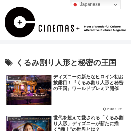
Japanese
くるみ割り人形と秘密の王国
ディズニーの新たなヒロイン初お
ニュース
披露目！『くるみ割り人形と秘密
の王国』ワールドプレミア開催
2018.10.31
世代を超えて愛される「くるみ割
ニュース
り人形」ディズニーが新たに描
く“極上”の世界とは？