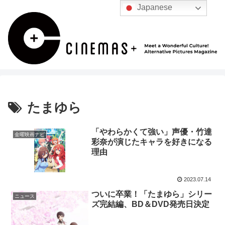
Japanese
たまゆら
「やわらかくて強い」声優・竹達
金曜映画ナビ
彩奈が演じたキャラを好きになる
理由
2023.07.14
ついに卒業！「たまゆら」シリー
ニュース
ズ完結編、BD＆DVD発売日決定