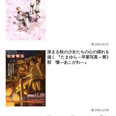
2016.02.01
深まる秋の少女たちの心の揺れを
アニメ
描く 『たまゆら～卒業写真～第3
部 憧―あこがれ―』
2015.12.09