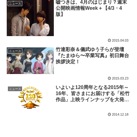
嘘つきは、4月のはじまり？週末
ニュース
公開映画情報Week＋【4/3・4
版】
2015.04.03
竹達彩奈＆儀武ゆう子らが登壇
ニュース
『たまゆら〜卒業写真』初日舞台
挨拶決定！
2015.03.23
いよいよ120周年となる2015年～
ニュース
16年、皆さまにお届けする「松竹
作品」上映ラインナップを大発表
♪
2014.12.18