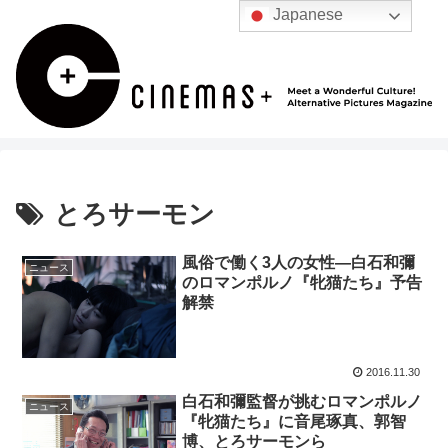
Japanese
とろサーモン
風俗で働く3人の女性―白石和彌
ニュース
のロマンポルノ『牝猫たち』予告
解禁
2016.11.30
白石和彌監督が挑むロマンポルノ
ニュース
『牝猫たち』に音尾琢真、郭智
博、とろサーモンら