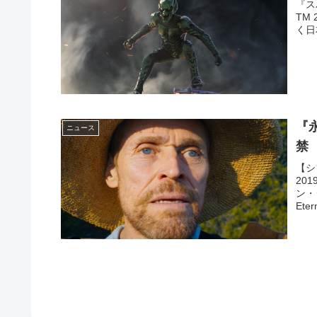
『ス
TM 
く日
『
ニュース
禁
【シ
20
ン・
Etern