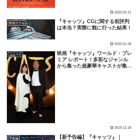
2020.03.11
『キャッツ』CGに関する前評判
映画コラム
は本当？実際に観に行った結果！
2020.01.28
映画『キャッツ』ワールド・プレ
ニュース
ミア レポート！多彩なジャンル
から集った超豪華キャストが集
合！
2019.12.18
【新予告編】『キャッツ』｜
予告編