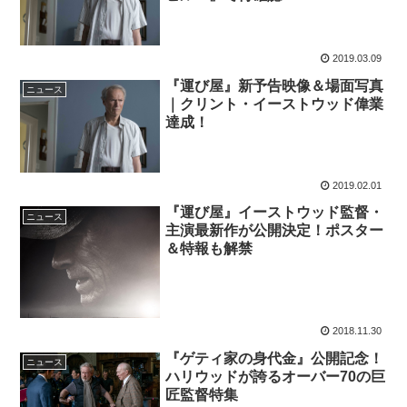
2019.03.09
『運び屋』新予告映像＆場面写真
ニュース
｜クリント・イーストウッド偉業
達成！
2019.02.01
『運び屋』イーストウッド監督・
ニュース
主演最新作が公開決定！ポスター
＆特報も解禁
2018.11.30
『ゲティ家の身代金』公開記念！
ニュース
ハリウッドが誇るオーバー70の巨
匠監督特集