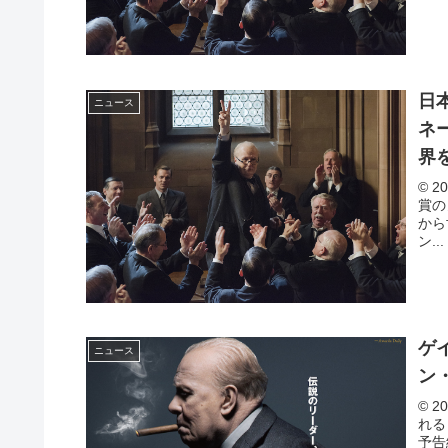
日
ニュース
ネ
界
© 2
賞の
から
ン...
ゲ
ニュース
ン
© 2
れる
予告