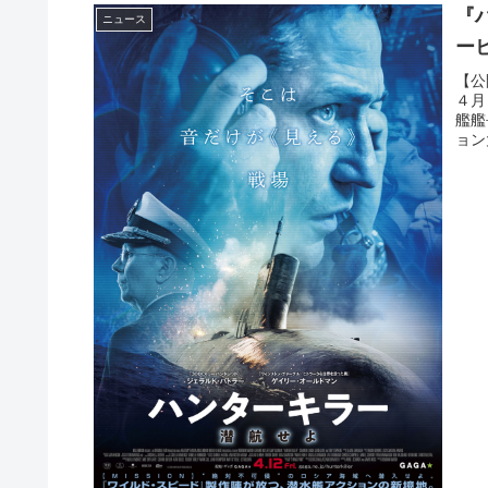
『
ニュース
ー
【公
４月
艦艦
ョン大