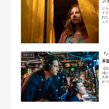
ンド
ジョ
ドウ
れた
ュリ
『
ニュース
本
【日
(金
大作
かつ