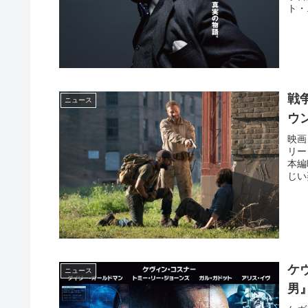
ト・.
戦
ニュース
ウ
映画
リー
本編
じい
ケ
ニュース
男