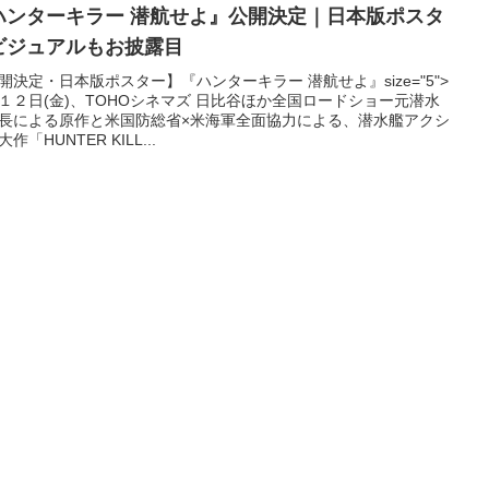
ハンターキラー 潜航せよ』公開決定｜日本版ポスタ
ビジュアルもお披露目
開決定・日本版ポスター】『ハンターキラー 潜航せよ』size="5">
１２日(金)、TOHOシネマズ 日比谷ほか全国ロードショー元潜水
長による原作と米国防総省×米海軍全面協力による、潜水艦アクシ
作「HUNTER KILL...