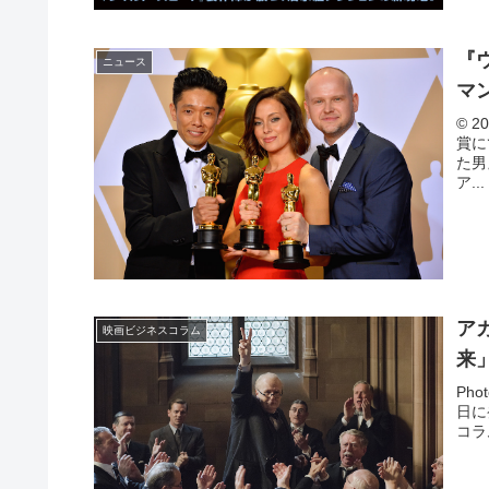
『
ニュース
マ
© 2
賞に
た男
ア...
ア
映画ビジネスコラム
来
Phot
日に
コラ