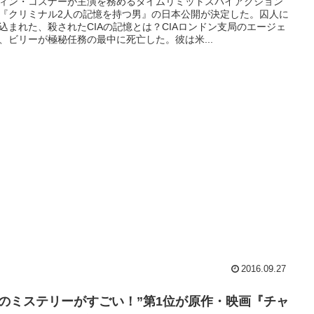
ィン・コスナーが主演を務めるタイムリミットスパイアクション
『クリミナル2人の記憶を持つ男』の日本公開が決定した。囚人に
込まれた、殺されたCIAの記憶とは？CIAロンドン支局のエージェ
、ビリーが極秘任務の最中に死亡した。彼は米...
2016.09.27
このミステリーがすごい！”第1位が原作・映画『チャ