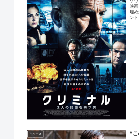
ケヴ
映画
埋め
ント
“
ニュース