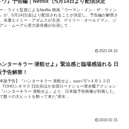
ウ』予告編｜Netflix で5月14日より配信決定
ー・ライト監督によるNetflix 映画『ウーマン・イン・ザ・ウィン
』が、5月14日(金)より配信されることが決定し、予告編が解禁さ
。名優エイミー・アダムスが主演、ゲイリー・オールドマン、ジ
アン・ムーアら実力派俳優が出演して...
2021.04.10
ハンターキラー 潜航せよ』緊迫感と臨場感溢れる 日
版予告解禁！
本版予告】『ハンターキラー 潜航せよ』size="5">４月１２日
)、TOHOシネマズ 日比谷ほか全国ロードショー潜水艦アクション
『ハンターキラー 潜航せよ』より、日本版予告映像が到着した。
て数々の大ヒットを飾って来た“潜水...
2019.02.15