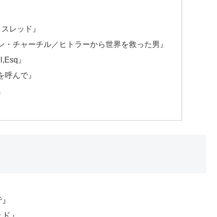
・スレッド』
ン・チャーチル／ヒトラーから世界を救った男』
,Esq』
を呼んで』
』
で』
ッド』