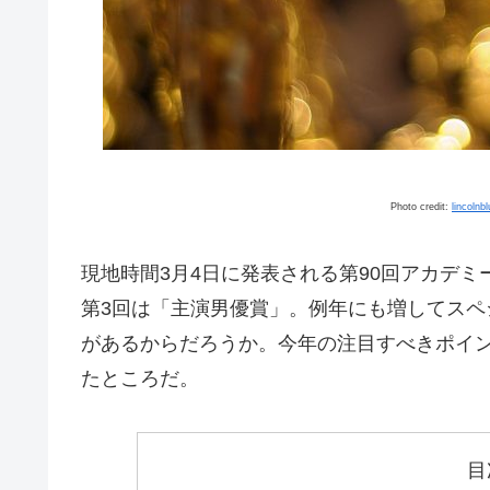
Photo credit:
lincolnb
現地時間3月4日に発表される第90回アカデ
第3回は「主演男優賞」。例年にも増してスペ
があるからだろうか。今年の注目すべきポイント
たところだ。
目