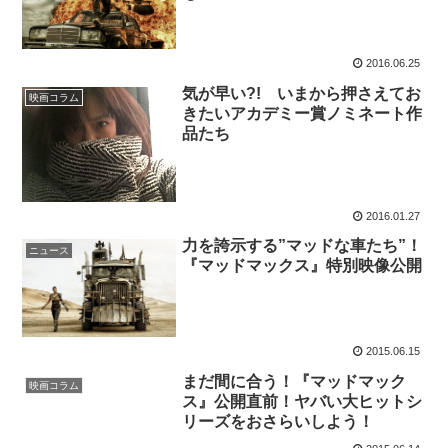
2016.06.25
気が早い?! いまから押さえてお
映画コラム
きたいアカデミー賞ノミネート作
品たち
2016.01.27
力を誇示する”マッドな車たち”！
ニュース
『マッドマックス』特別映像公開
2015.06.15
まだ間に合う！『マッドマック
映画コラム
ス』公開直前！ヤバい大ヒットシ
リーズをおさらいしよう！