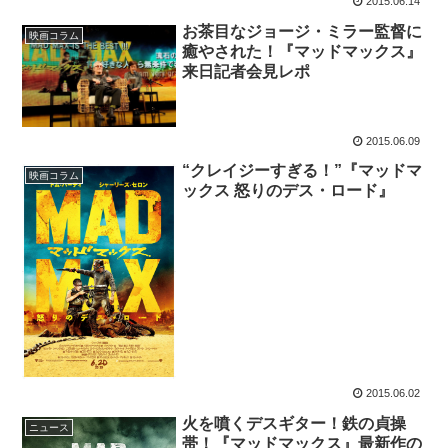
2015.06.14
お茶目なジョージ・ミラー監督に
映画コラム
癒やされた！『マッドマックス』
来日記者会見レポ
2015.06.09
“クレイジーすぎる！”『マッドマ
映画コラム
ックス 怒りのデス・ロード』
2015.06.02
火を噴くデスギター！鉄の貞操
ニュース
帯！『マッドマックス』最新作の