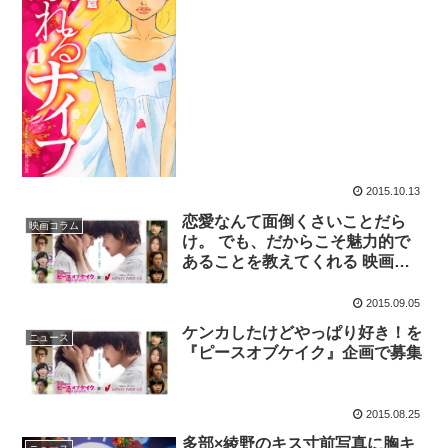
2015.10.13
恋愛なんて面倒くさいことだら
映画コラム
け。 でも、だからこそ魅力的で
あることを教えてくれる 映画
『ピース・オブ・ケイク』
2015.09.05
ケンカしたけどやっぱり好き！を
ニュース
『ピースオブケイク』企画で募集
2015.08.25
多部×綾野のキス寸前写真に胸キ