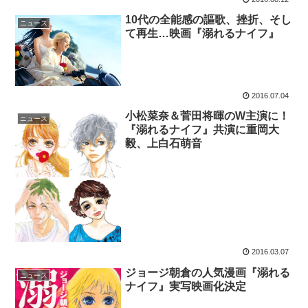
10代の全能感の謳歌、挫折、そし
ニュース
て再生…映画『溺れるナイフ』
2016.07.04
小松菜奈＆菅田将暉のW主演に！
ニュース
『溺れるナイフ』共演に重岡大
毅、上白石萌音
2016.03.07
ジョージ朝倉の人気漫画『溺れる
ニュース
ナイフ』実写映画化決定