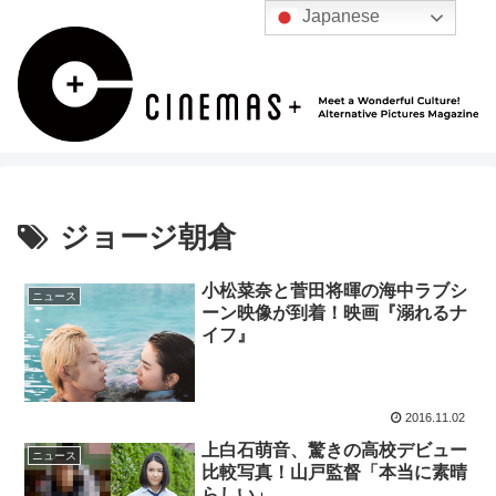
Japanese
ジョージ朝倉
小松菜奈と菅田将暉の海中ラブシ
ニュース
ーン映像が到着！映画『溺れるナ
イフ』
2016.11.02
上白石萌音、驚きの高校デビュー
ニュース
比較写真！山戸監督「本当に素晴
らしい」