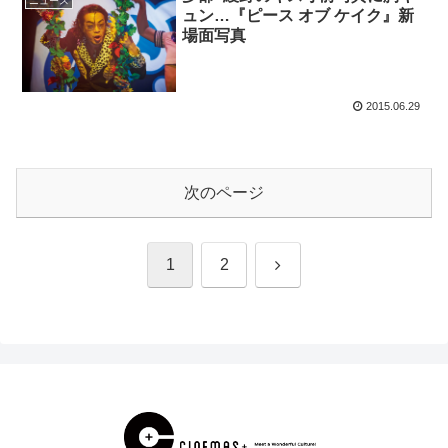
ニュース
ュン…『ピース オブ ケイク』新
場面写真
2015.06.29
次のページ
次
1
2
へ