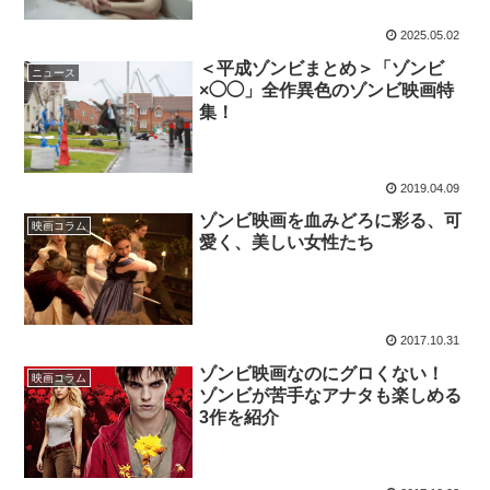
2025.05.02
＜平成ゾンビまとめ＞「ゾンビ
ニュース
×◯◯」全作異色のゾンビ映画特
集！
2019.04.09
ゾンビ映画を血みどろに彩る、可
映画コラム
愛く、美しい女性たち
2017.10.31
ゾンビ映画なのにグロくない！
映画コラム
ゾンビが苦手なアナタも楽しめる
3作を紹介