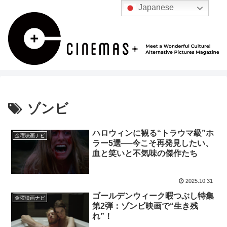
Japanese
ゾンビ
ハロウィンに観る“トラウマ級”ホ
金曜映画ナビ
ラー5選──今こそ再発見したい、
血と笑いと不気味の傑作たち
2025.10.31
ゴールデンウィーク暇つぶし特集
金曜映画ナビ
第2弾：ゾンビ映画で“生き残
れ”！