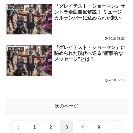
『グレイテスト・ショーマン』サ
デフォルト
ントラ全曲徹底解説！ ミュージ
カルナンバーに込められた想い
2018.03.03
『グレイテスト・ショーマン』に
映画コラム
秘められた現代へ送る“衝撃的な
メッセージ”とは？
2018.02.17
次のページ
前
次
1
2
3
4
9