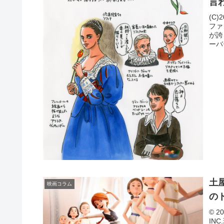
言
(C)
ファ
が誇
ーバー
土
映画コラム
の
© 2
IN