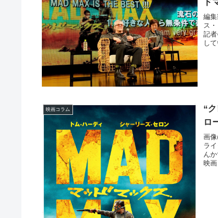
ド
編集
ス・
記者
して
“
映画コラム
ロ
画像(
ライ
んか
映画