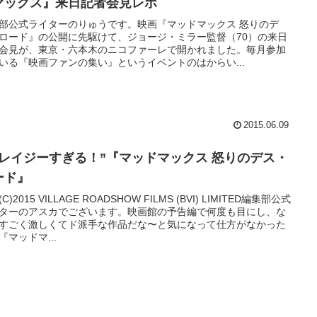
マックス』来日記者会見レポ
部公式ライターのりゅうです。映画『マッドマックス 怒りのデ
ロード』の公開に先駆けて、ジョージ・ミラー監督（70）の来日
会見が、東京・六本木のニコファーレで開かれました。毎月参加
いる『映画ファンの集い』というイベントのはからい...
2015.06.09
クレイジーすぎる！”『マッドマックス 怒りのデス・
ード』
C)2015 VILLAGE ROADSHOW FILMS (BVI) LIMITED編集部公式
ターのアスカでございます。映画館の予告編で何度も目にし、な
すごく激しくてド派手な作品だな〜と気になって仕方がなかった
『マッドマ...