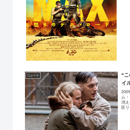
“
ニュース
イ
20
ム・
消え
匠リ