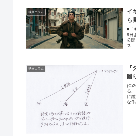
イ
映画コラム
ら
■「キ
9日
公開
ス...
『
映画コラム
贈
(C)
る、
に鑑
な作