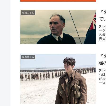
『
映画コラム
て
(C)
ーク
の最
界大戦
『
映画コラム
極
(C)
れほ
が決
ース