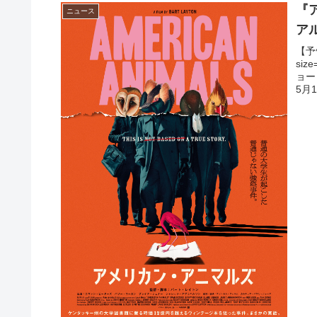
『
ニュース
ア
【予
si
ョー
5月