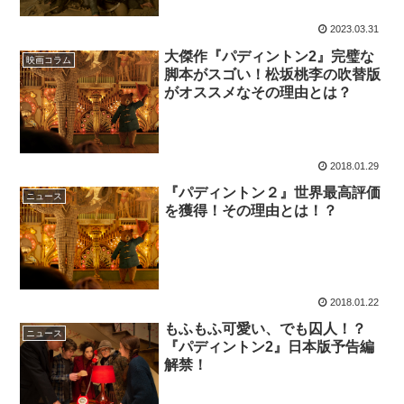
2023.03.31
大傑作『パディントン2』完璧な
映画コラム
脚本がスゴい！松坂桃李の吹替版
がオススメなその理由とは？
2018.01.29
『パディントン２』世界最高評価
ニュース
を獲得！その理由とは！？
2018.01.22
もふもふ可愛い、でも囚人！？
ニュース
『パディントン2』日本版予告編
解禁！