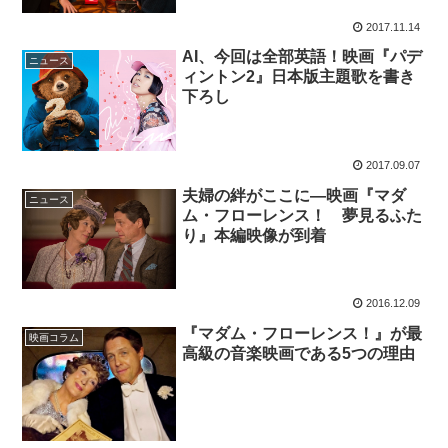
2017.11.14
AI、今回は全部英語！映画『パデ
ニュース
ィントン2』日本版主題歌を書き
下ろし
2017.09.07
夫婦の絆がここに―映画『マダ
ニュース
ム・フローレンス！ 夢見るふた
り』本編映像が到着
2016.12.09
『マダム・フローレンス！』が最
映画コラム
高級の音楽映画である5つの理由