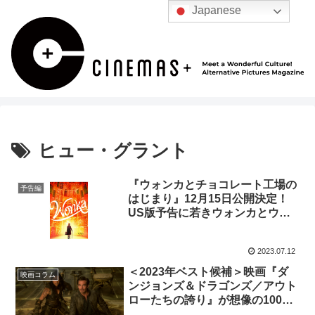
Japanese
ヒュー・グラント
『ウォンカとチョコレート工場の
予告編
はじまり』12月15日公開決定！
US版予告に若きウォンカとウン
パルンパ登場
2023.07.12
＜2023年ベスト候補＞映画『ダ
映画コラム
ンジョンズ＆ドラゴンズ／アウト
ローたちの誇り』が想像の100倍
面白い！