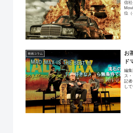
信社
Mo
位（-
お
映画コラム
ド
編集
ス・
記者
して