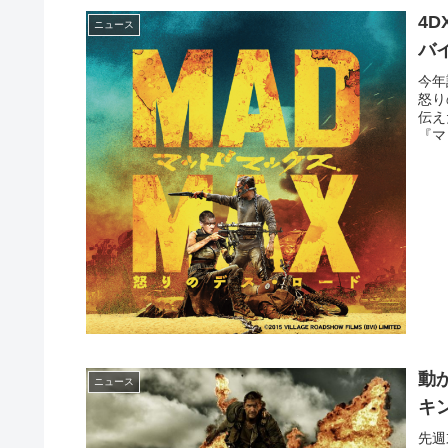
4
ニュース
バ
今年
怒り
伝え
『マ
動
ニュース
キン
先週