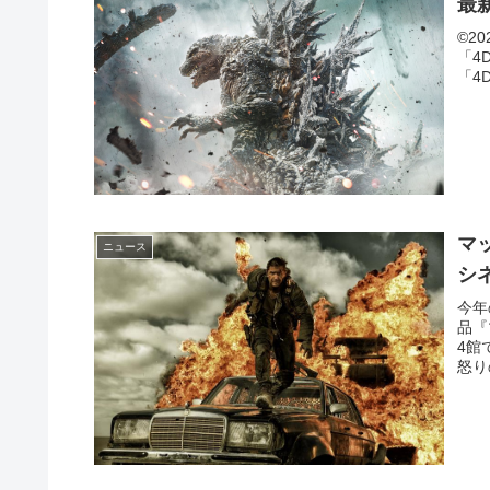
最
©2
「4D
「4D
マ
ニュース
シ
今年
品『
4館
怒り