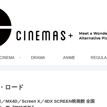
CINEMA
DRAMA
ANIME
REGULA
・ロード
X／MX4D／Screen X／4DX SCREEN映画館 全国