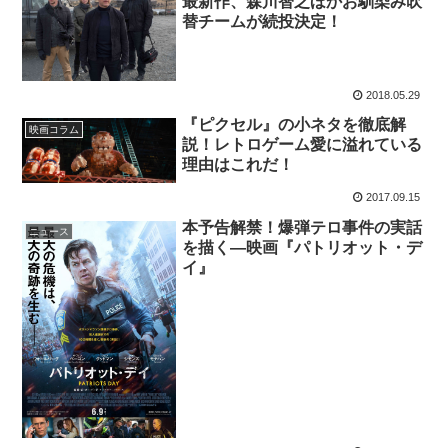
最新作、森川智之ほかお馴染み吹
替チームが続投決定！
2018.05.29
『ピクセル』の小ネタを徹底解
映画コラム
説！レトロゲーム愛に溢れている
理由はこれだ！
2017.09.15
本予告解禁！爆弾テロ事件の実話
ニュース
を描く―映画『パトリオット・デ
イ』