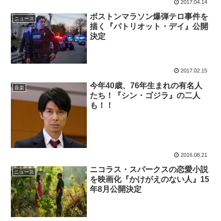
2017.04.14
ボストンマラソン爆弾テロ事件を
ニュース
描く『パトリオット・デイ』公開
決定
2017.02.15
今年40歳、76年生まれの有名人
音楽
たち！『シン・ゴジラ』の二人
も！！
2016.08.21
ニコラス・スパークスの恋愛小説
ニュース
を映画化『かけがえのない人』15
年8月公開決定