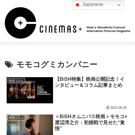
Japanese
モモコグミカンパニー
【BiSH特集】映画公開記念！イ
映画コラム
ンタビュー＆コラム記事まとめ
2022.06.20
＜BiSHオムニバス映画＞モモコ×
映画コラム
渡辺淳之介：初挑戦で見せた“覚
悟”