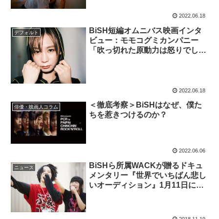
2022.06.18
BiSH短編オムニバス映画インタ
デフォルト
ビュー：モモコグミカンパニー
「吹っ切れた原動力は怒りでし
た」
2022.06.18
＜徹底考察＞BiSHはなぜ、僕た
俳優・映画人コラム
ちを惹きつけるのか？
2022.06.06
BiSHら所属WACKが贈るドキュ
ニュース
メンタリー『世界でいちばん悲し
いオーディション』1月11日に緊
急公開！