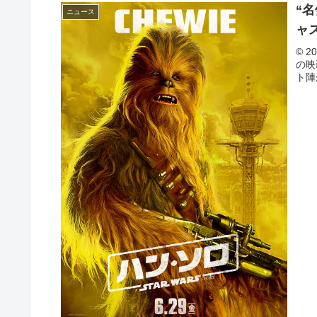
“
ニュース
ャ
© 2
の映
ト陣