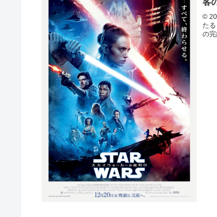
客
© 2
たる
の完