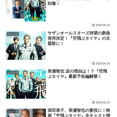
到着！
2018.05.24
サザンオールスターズ待望の新曲
ニュース
発売決定！『空飛ぶタイヤ』の主
題歌に！
2018.04.18
長瀬智也 涙の理由は！？『空飛
ニュース
ぶタイヤ』最新予告編解禁！
2018.02.23
深田恭子、長瀬智也の妻役に！映
ニュース
画『空飛ぶタイヤ』全キャスト情