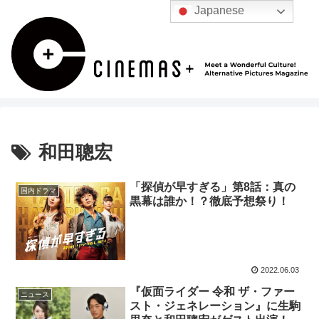
Japanese
和田聰宏
「探偵が早すぎる」第8話：真の
国内ドラマ
黒幕は誰か！？徹底予想祭り！
2022.06.03
『仮面ライダー 令和 ザ・ファー
ニュース
スト・ジェネレーション』に生駒