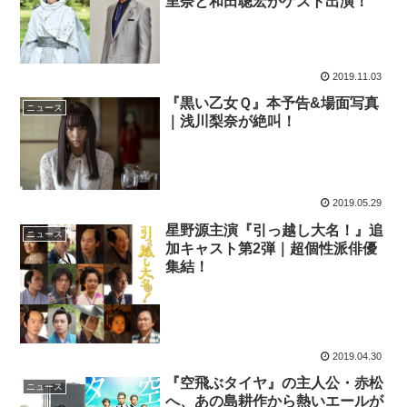
里奈と和田聰宏がゲスト出演！
2019.11.03
『黒い乙女Ｑ』本予告&場面写真
ニュース
｜浅川梨奈が絶叫！
2019.05.29
星野源主演『引っ越し大名！』追
ニュース
加キャスト第2弾｜超個性派俳優
集結！
2019.04.30
『空飛ぶタイヤ』の主人公・赤松
ニュース
へ、あの島耕作から熱いエールが