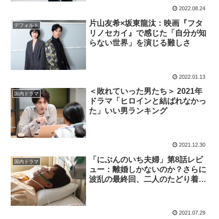
2022.08.24
片山友希×坂東龍汰：映画『フタ
デフォルト
リノセカイ』で感じた「自分が知
らない世界」を演じる難しさ
2022.01.13
＜敗れていった男たち＞ 2021年
国内ドラマ
ドラマ「ヒロインと結ばれなかっ
た」いい男ランキング
2021.12.30
「にぶんのいち夫婦」第8話レビ
国内ドラマ
ュー：離婚しかないのか？さらに
波乱の最終回、二人のたどり着い
た意外な結末（※ストーリーネタ
バレあり）
2021.07.29