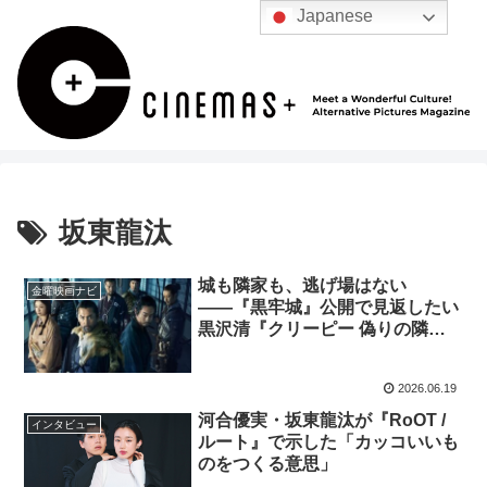
Japanese
坂東龍汰
城も隣家も、逃げ場はない
金曜映画ナビ
――『黒牢城』公開で見返したい
黒沢清『クリーピー 偽りの隣
人』の怖さ
2026.06.19
河合優実・坂東龍汰が『RoOT /
インタビュー
ルート』で示した「カッコいいも
のをつくる意思」