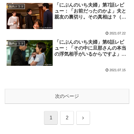
「にぶんのいち夫婦」第7話レビ
国内ドラマ
ュー：「お前だったのかよ」夫と
親友の裏切り。その真相は？（※
ストーリーネタバレあり）
2021.07.22
「にぶんのいち夫婦」第6話レビ
国内ドラマ
ュー：「その中に旦那さんの本当
の浮気相手がいるからですよ」信
じたくない真相（※ストーリーネ
タバレあり）
2021.07.15
次のページ
次
1
2
へ