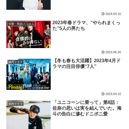
2024.04.16
2023年春ドラマ、“やられまくっ
俳優・映画人コラム
た”5人の男たち
2023.06.26
【冬も春も大活躍】2023年4月ド
国内ドラマ
ラマの注目俳優“7人”
2023.04.10
「ユニコーンに乗って」第8話：
国内ドラマ
佐奈の思いは実を結んでいた。海
斗の告白に滲むドニポニ愛