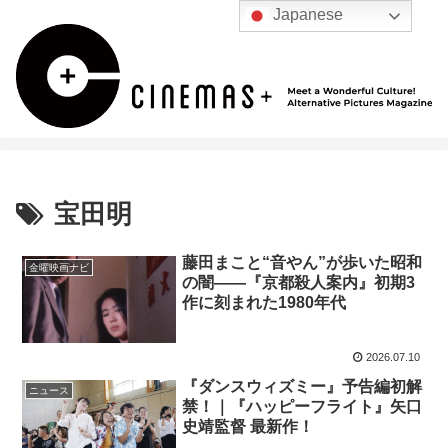
Japanese
宝田明
藤田まこと“音やん”が歩いた昭和
金曜映画ナビ
の闇――『京都殺人案内』初期3
作に刻まれた1980年代
2026.07.10
『ダンスウィズミー』予告編初解
ニュース
禁！｜『ハッピーフライト』矢口
史靖監督 最新作！