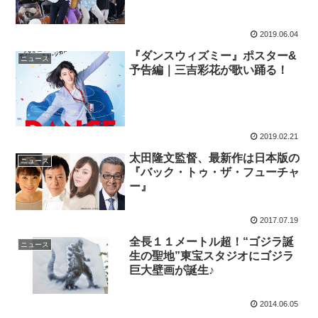
2019.06.04
『ダンスウィズミー』ポスター&
ニュース
予告編｜三吉彩花が歌い踊る！
2019.02.21
太田隆文監督、最新作は日本版の
ニュース
『バック・トゥ・ザ・フューチャ
ー』
2017.07.19
全長１１メートル超！“ゴジラ誕
ニュース
生の聖地”東宝スタジオにゴジラ
巨大壁画が誕生♪
2014.06.05